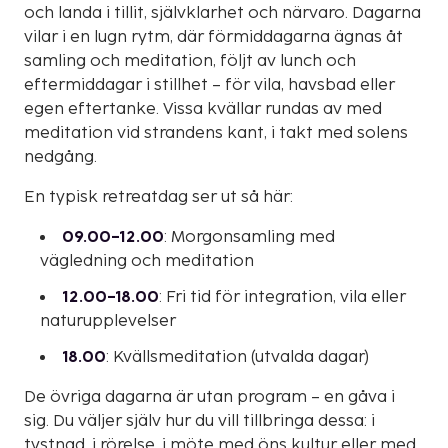
och landa i tillit, självklarhet och närvaro. Dagarna
vilar i en lugn rytm, där förmiddagarna ägnas åt
samling och meditation, följt av lunch och
eftermiddagar i stillhet – för vila, havsbad eller
egen eftertanke. Vissa kvällar rundas av med
meditation vid strandens kant, i takt med solens
nedgång.
En typisk retreatdag ser ut så här:
09.00–12.00
: Morgonsamling med
vägledning och meditation
12.00–18.00
: Fri tid för integration, vila eller
naturupplevelser
18.00
: Kvällsmeditation (utvalda dagar)
De övriga dagarna är utan program – en gåva i
sig. Du väljer själv hur du vill tillbringa dessa: i
tystnad, i rörelse, i möte med öns kultur eller med