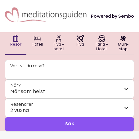
Powered by Sembo
Resor
Hotell
Flyg +
Flyg
Färja +
Multi-
hotell
Hotell
stop
Vart vill du resa?
När?
När som helst
Resenärer
2 vuxna
Sök