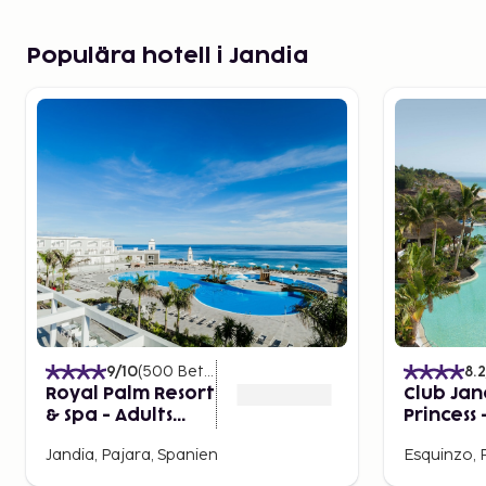
Populära hotell i Jandia
9
/10
(
500
Betyg
)
8.2
Royal Palm Resort
Club Jan
& Spa - Adults
Princess -
Only
Inclusive
Jandia, Pajara, Spanien
Esquinzo, 