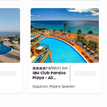
7.8
/10
(
125
Betyg
)
SBH Club Paraíso
Playa - All
Inclusive
Esquinzo, Pajara, Spanien