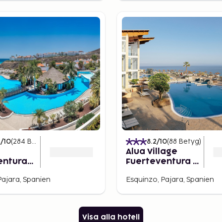
4
/10
(
284
Betyg
)
8.2
/10
(
88
Betyg
)
Alua Village
entura
Fuerteventura –
All Inclusive
Pajara, Spanien
Esquinzo, Pajara, Spanien
Visa alla hotell