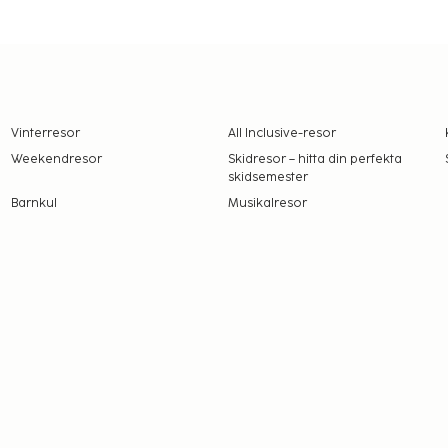
Vinterresor
All Inclusive-resor
Weekendresor
Skidresor – hitta din perfekta
skidsemester
Barnkul
Musikalresor