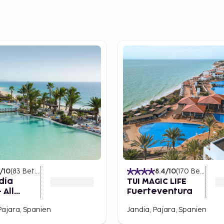
/10
(
83
Betyg
)
8.4
/10
(
170
Betyg
)
día
TUI MAGIC LIFE
 All
Fuerteventura
Pajara, Spanien
Jandia, Pajara, Spanien