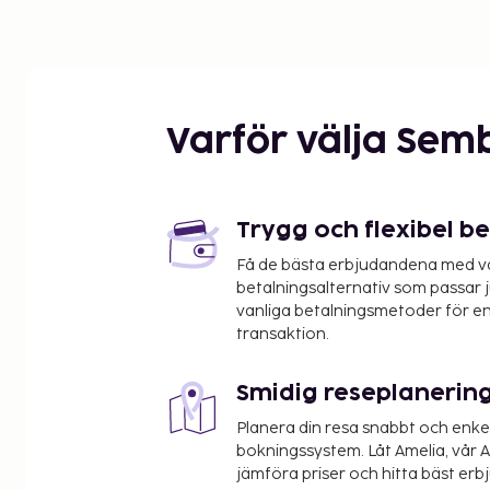
Varför välja Sem
Trygg och flexibel b
Få de bästa erbjudandena med vår
betalningsalternativ som passar ju
vanliga betalningsmetoder för en
transaktion.
Smidig reseplanerin
Planera din resa snabbt och enk
bokningssystem. Låt Amelia, vår AI
jämföra priser och hitta bäst erb