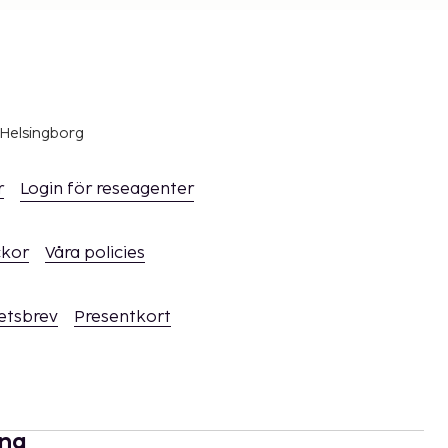
 Helsingborg
r
Login för reseagenter
ckor
Våra policies
hetsbrev
Presentkort
rna