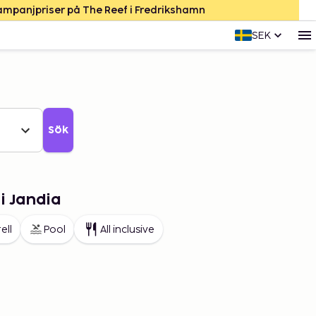
Kampanjpriser på The Reef i Fredrikshamn
SEK
Sök
i Jandia
ell
Pool
All inclusive