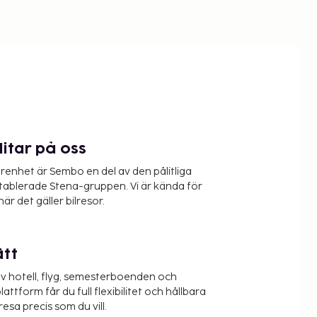
litar på oss
renhet är Sembo en del av den pålitliga
etablerade Stena-gruppen. Vi är kända för
när det gäller bilresor.
ätt
v hotell, flyg, semesterboenden och
lattform får du full flexibilitet och hållbara
resa precis som du vill.