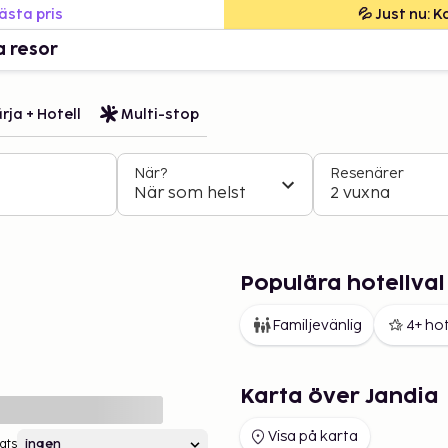
bästa pris
💦 Just nu: 
a resor
rja + Hotell
Multi-stop
När?
Resenärer
När som helst
2 vuxna
Populära hotellval 
Familjevänlig
4+ hot
Karta över Jandia
Visa på karta
ats