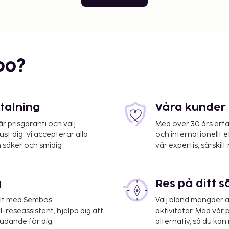
bo?
etalning
Våra kunder 
 prisgaranti och välj
Med över 30 års erfa
st dig. Vi accepterar alla
och internationellt 
 säker och smidig
vår expertis, särskilt 
g
Res på ditt s
elt med Sembos
Välj bland mängder a
-reseassistent, hjälpa dig att
aktiviteter. Med vår p
judande för dig.
alternativ, så du kan 