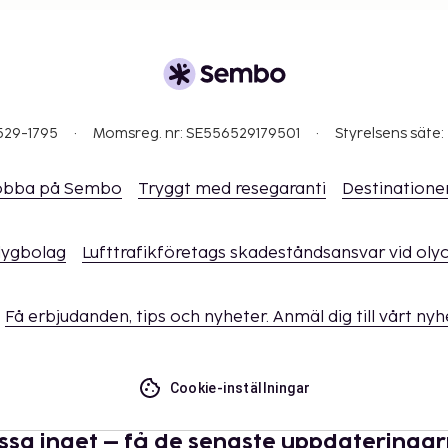
529-1795
Momsreg. nr: SE556529179501
Styrelsens säte:
obba på Sembo
Tryggt med resegaranti
Destinatione
flygbolag
Lufttrafikföretags skadeståndsansvar vid oly
Få erbjudanden, tips och nyheter. Anmäl dig till vårt ny
Cookie-inställningar
ssa inget – få de senaste uppdateringa