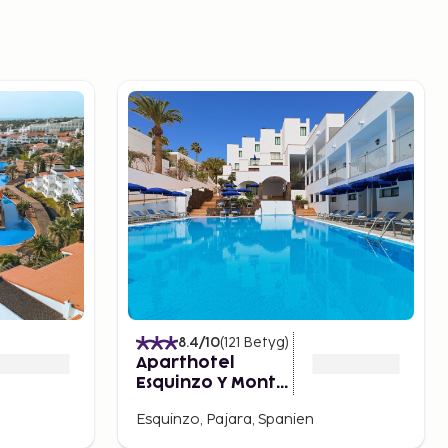
8.4
/10
(
121
Betyg
)
Aparthotel
Esquinzo Y Monte
Del Mar
Esquinzo, Pajara, Spanien