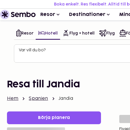
Boka enkelt. Res flexibelt. Alltid till 
Resor
Destinationer
Min
Resor
Hotell
Flyg + hotell
Flyg
Fä
Var vill du bo?
Resa till Jandia
Hem
Spanien
Jandia
Börja planera
Flygpl