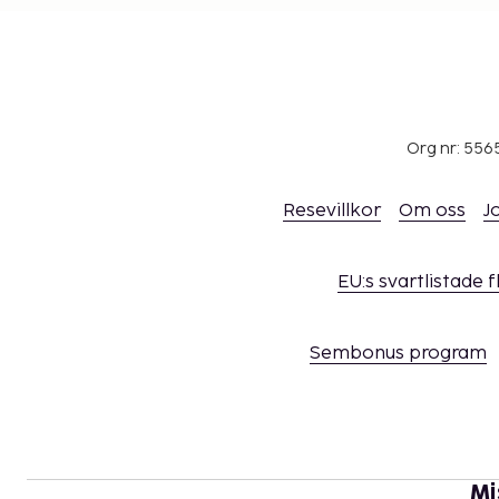
Org nr: 556
Resevillkor
Om oss
J
EU:s svartlistade 
Sembonus program
Mi