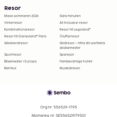
Resor
Maxa sommaren 2026
Sista minuten
Vinterresor
All Inclusive-resor
Kombinationsresor
Resor till Legoland®
Resor till Disneyland® Paris
Öluffarresor
Weekendresor
Skidresor – hitta din perfekta
skidsemester
Sportresor
Sparesor
Bilsemester i Europa
Familjevänliga hotell
Barnkul
Musikalresor
Org nr: 556529-1795
Momsreg. nr: SE556529179501