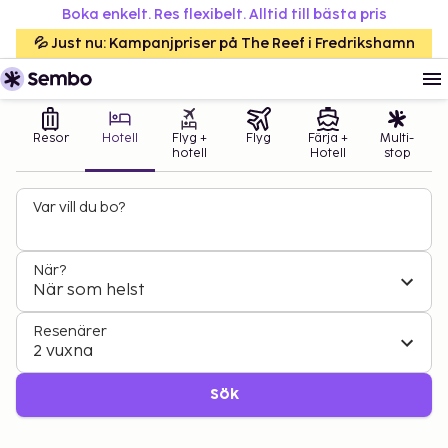
Boka enkelt. Res flexibelt. Alltid till bästa pris
💦 Just nu: Kampanjpriser på The Reef i Fredrikshamn
Resor
Hotell
Flyg +
Flyg
Färja +
Multi-
hotell
Hotell
stop
Var vill du bo?
När?
När som helst
Resenärer
2 vuxna
Sök