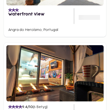
Waterfront View
Angra do Heroísmo, Portugal
9.4
/10
(
6
Betyg
)