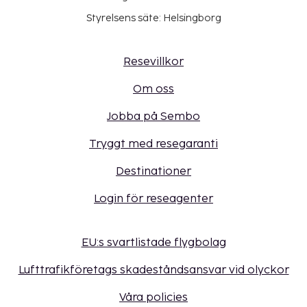
Styrelsens säte: Helsingborg
Resevillkor
Om oss
Jobba på Sembo
Tryggt med resegaranti
Destinationer
Login för reseagenter
EU:s svartlistade flygbolag
Lufttrafikföretags skadeståndsansvar vid olyckor
Våra policies