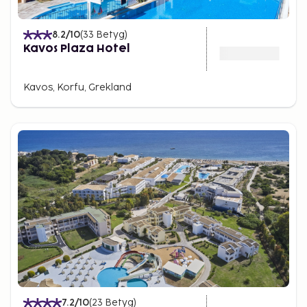
8.2
/10
(
33
Betyg
)
Kavos Plaza Hotel
Kavos, Korfu, Grekland
7.2
/10
(
23
Betyg
)