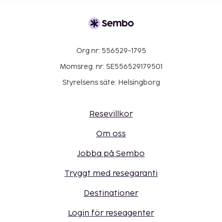
Org nr: 556529-1795
Momsreg. nr: SE556529179501
Styrelsens säte: Helsingborg
Resevillkor
Om oss
Jobba på Sembo
Tryggt med resegaranti
Destinationer
Login för reseagenter