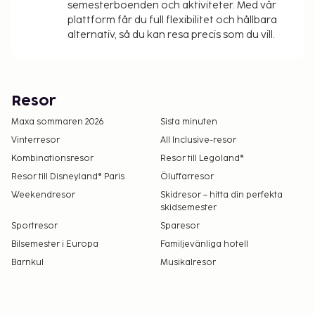
semesterboenden och aktiviteter. Med vår
plattform får du full flexibilitet och hållbara
alternativ, så du kan resa precis som du vill.
Resor
Maxa sommaren 2026
Sista minuten
Vinterresor
All Inclusive-resor
Kombinationsresor
Resor till Legoland®
Resor till Disneyland® Paris
Öluffarresor
Weekendresor
Skidresor – hitta din perfekta
skidsemester
Sportresor
Sparesor
Bilsemester i Europa
Familjevänliga hotell
Barnkul
Musikalresor