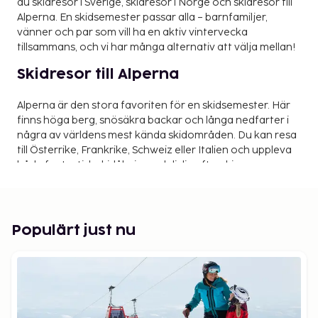
du skidresor i Sverige, skidresor i Norge och skidresor till
Alperna. En skidsemester passar alla – barnfamiljer,
vänner och par som vill ha en aktiv vintervecka
tillsammans, och vi har många alternativ att välja mellan!
Skidresor till Alperna
Alperna är den stora favoriten för en skidsemester. Här
finns höga berg, snösäkra backar och långa nedfarter i
några av världens mest kända skidområden. Du kan resa
till Österrike, Frankrike, Schweiz eller Italien och uppleva
både fantastisk skidåkning och livlig afterski.
Skidresor i Norge och Sverige
Även Norge och Sverige har många populära skidorter.
Populärt just nu
Här hittar du välpreparerade backar, barnvänliga
områden och moderna liftsystem. Norge lockar med
breda pister och storslagen natur, medan Sverige
erbjuder mysiga fjällbyar och ett varierat skidutbud för
både nybörjare och erfarna åkare.