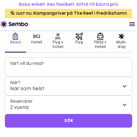
Boka enkelt. Res flexibelt. Alltid till bästa pris
💦 Just nu: Kampanjpriser på The Reef i Fredrikshamn
Resor
Hotell
Flyg +
Flyg
Färja +
Multi-
hotell
Hotell
stop
Vart vill du resa?
När?
När som helst
Resenärer
2 vuxna
Sök