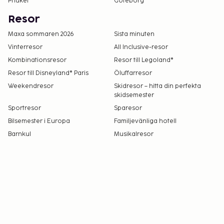
Phuket
Göteborg
Resor
Maxa sommaren 2026
Sista minuten
Vinterresor
All Inclusive-resor
Kombinationsresor
Resor till Legoland®
Resor till Disneyland® Paris
Öluffarresor
Weekendresor
Skidresor – hitta din perfekta
skidsemester
Sportresor
Sparesor
Bilsemester i Europa
Familjevänliga hotell
Barnkul
Musikalresor