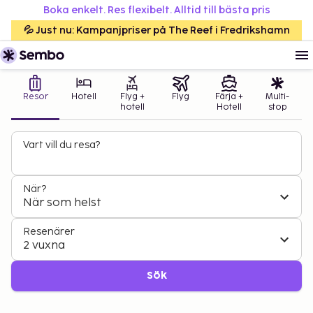
Boka enkelt. Res flexibelt. Alltid till bästa pris
💦 Just nu: Kampanjpriser på The Reef i Fredrikshamn
Resor
Hotell
Flyg +
Flyg
Färja +
Multi-
hotell
Hotell
stop
Vart vill du resa?
När?
När som helst
Resenärer
2 vuxna
Sök