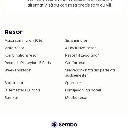
alternativ, så du kan resa precis som du vill.
Resor
Maxa sommaren 2026
Sista minuten
Vinterresor
All Inclusive-resor
Kombinationsresor
Resor till Legoland®
Resor till Disneyland® Paris
Öluffarresor
Weekendresor
Skidresor – hitta din perfekta
skidsemester
Sportresor
Sparesor
Bilsemester i Europa
Familjevänliga hotell
Barnkul
Musikalresor