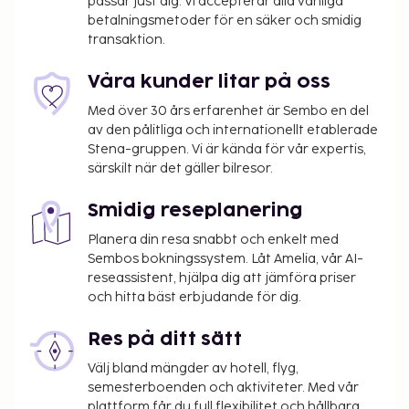
passar just dig. Vi accepterar alla vanliga
betalningsmetoder för en säker och smidig
transaktion.
Våra kunder litar på oss
Med över 30 års erfarenhet är Sembo en del
av den pålitliga och internationellt etablerade
Stena-gruppen. Vi är kända för vår expertis,
särskilt när det gäller bilresor.
Smidig reseplanering
Planera din resa snabbt och enkelt med
Sembos bokningssystem. Låt Amelia, vår AI-
reseassistent, hjälpa dig att jämföra priser
och hitta bäst erbjudande för dig.
Res på ditt sätt
Välj bland mängder av hotell, flyg,
semesterboenden och aktiviteter. Med vår
plattform får du full flexibilitet och hållbara