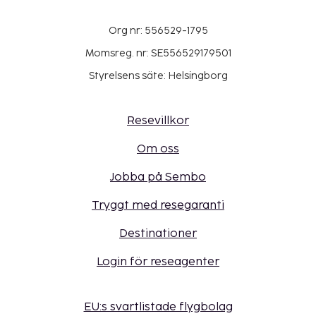
Org nr: 556529-1795
Momsreg. nr: SE556529179501
Styrelsens säte: Helsingborg
Resevillkor
Om oss
Jobba på Sembo
Tryggt med resegaranti
Destinationer
Login för reseagenter
EU:s svartlistade flygbolag