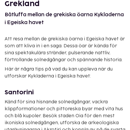
Grekland
Båtluffa mellan de grekiska öarna Kykladerna
i Egeiska havet
Att resa mellan de grekiska öarna i Egeiska havet är
som att kliva in i en saga. Dessa öar är kända för
sina spektakulära stränder, pulserande nattliv,
förtrollande solnedgångar och spännande historia.
Här är några tips på vad du kan uppleva när du
utforskar Kykladerna i Egeiska havet:
Santorini
Känd för sina hisnande solnedgångar, vackra
klippformationer och pittoreska byar med vita hus
och blå kupoler. Besök staden Oia för den mest
ikoniska solnedgången, utforska de arkeologiska
utgrävningarna i Akrotiri och koppla av på de svarta