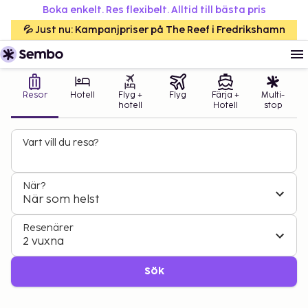
Boka enkelt. Res flexibelt. Alltid till bästa pris
💦 Just nu: Kampanjpriser på The Reef i Fredrikshamn
Resor
Hotell
Flyg +
Flyg
Färja +
Multi-
hotell
Hotell
stop
Vart vill du resa?
När?
När som helst
Resenärer
2 vuxna
Sök