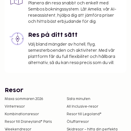
Planera din resa snabbt och enkelt med
Sembos bokningssystem. Låt Amelia, vår AI-
reseassistent, hjälpa dig att jämföra priser
och hitta bäst erbjudande för dig.
Res på ditt sätt
Välj bland mängder av hotell, flyg,
semesterboenden och aktiviteter. Med vår
plattform får du full flexibilitet och hållbara
alternativ, så du kan resa precis som du vill.
Resor
Maxa sommaren 2026
Sista minuten
Vinterresor
All Inclusive-resor
Kombinationsresor
Resor till Legoland®
Resor till Disneyland® Paris
Öluffarresor
Weekendresor
Skidresor – hitta din perfekta