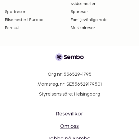
skidsemester
Sportresor
Sparesor
Bilsemester i Europa
Familjevänliga hotell
Barnkul
Musikalresor
Org nr: 556529-1795
Momsreg. nr: SE556529179501
Styrelsens säte: Helsingborg
Resevillkor
Om oss
Jobba på Sembo