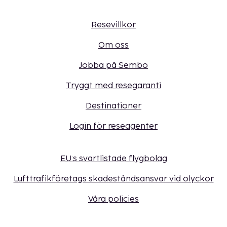
Resevillkor
Om oss
Jobba på Sembo
Tryggt med resegaranti
Destinationer
Login för reseagenter
EU:s svartlistade flygbolag
Lufttrafikföretags skadeståndsansvar vid olyckor
Våra policies