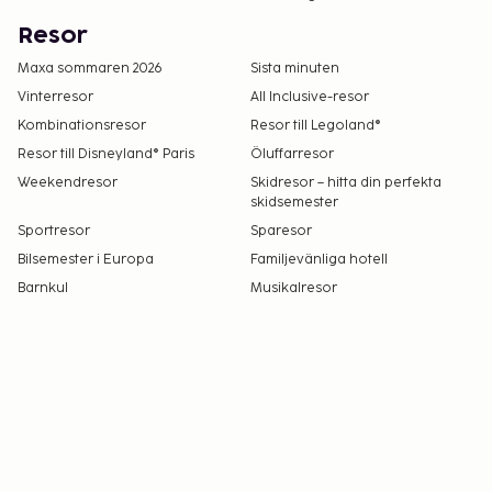
Resor
Maxa sommaren 2026
Sista minuten
Vinterresor
All Inclusive-resor
Kombinationsresor
Resor till Legoland®
Resor till Disneyland® Paris
Öluffarresor
Weekendresor
Skidresor – hitta din perfekta
skidsemester
Sportresor
Sparesor
Bilsemester i Europa
Familjevänliga hotell
Barnkul
Musikalresor