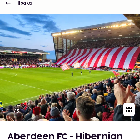
Tillbaka
1
/
3
Aberdeen FC - Hibernian