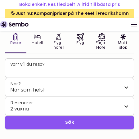
Boka enkelt. Res flexibelt. Alltid till bästa pris
💦 Just nu: Kampanjpriser på The Reef i Fredrikshamn
Resor
Hotell
Flyg +
Flyg
Färja +
Multi-
hotell
Hotell
stop
Vart vill du resa?
När?
När som helst
Resenärer
2 vuxna
Sök