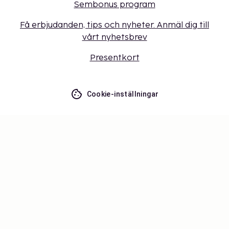
Sembonus program
Få erbjudanden, tips och nyheter. Anmäl dig till
vårt nyhetsbrev
Presentkort
Cookie-inställningar
Missa inget – få de senaste
uppdateringarna
Håll dig uppdaterad med det senaste från oss! Få
reseinspiration, tips och tillgång till exklusiva
erbjudanden.
Prenumerera