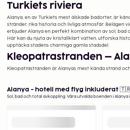
Turkiets riviera
Alanya, en av Turkiets mest älskade badorter, är känd
stränder, rika historia och livliga atmosfär. Belägen v
erbjuder Alanya en perfekt kombination av sol, bad oc
Här kan du njuta av kristallklart vatten, utforska his
upptäcka stadens charmiga gamla stadsdel.
Kleopatrastranden – Ala
Kleopatrastranden är Alanyas mest kända strand och
vackraste stränderna i Turkiet. Stranden har mjuk, gy
turkosa vattnet är perfekt för bad och snorkling. Här
utbud av vattensporter och restauranger, vilket gör det
Alanya - hotell med flyg inkluderat 🇹
en dag i solen. Att tillbringa tid på Kleopatrastrande
Sol, bad och total avkoppling. Våra utvalda boenden i Alanya i
besöker Alanya.
Alanyas fästning och röd
historiska pärlor