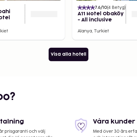
7.6
/10
(
4
Betyg
)
ipahi
A11 Hotel Obaköy
otel
- All inclusive
kiet
Alanya, Turkiet
Visa alla hotell
bo?
etalning
Våra kunder 
 prisgaranti och välj
Med över 30 års erfa