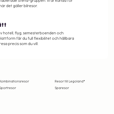
etablerade Stena-gruppen. Vi är kända för
när det gäller bilresor.
ätt
v hotell, flyg, semesterboenden och
lattform får du full flexibilitet och hållbara
resa precis som du vill.
Kombinationsresor
Resor till Legoland®
Sportresor
Sparesor