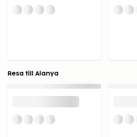
Alanyas fästning, som majestätiskt reser sig över stad
landmärke som ger en fantastisk utsikt över Medelhav
Fästningen är välbevarad och bjuder på en resa geno
sina gamla murar och ruiner. Ett annat ikoniskt monu
Kule), som är en av Alanyas mest kända byggnader. 
talet och är en del av stadens rika kulturarv. En p
historiska platser ger en inblick i Alanyas spännande 
Gamla staden – en charm
Resa till Alanya
Alanyas gamla stad, även känd som Tophane, är en ch
med smala gränder, traditionella ottomanska hus och
strosa runt och upptäcka lokala marknader, mysiga 
som serverar läckra turkiska specialiteter. Missa inte
Alanyaspecialiteten "Alanya börek", ett smakrikt bakv
delikatess.
En perfekt semester för 