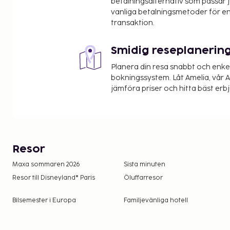
betalningsalternativ som passar ju
vanliga betalningsmetoder för en
transaktion.
Smidig reseplanerin
Planera din resa snabbt och enk
bokningssystem. Låt Amelia, vår AI
jämföra priser och hitta bäst erb
Resor
Maxa sommaren 2026
Sista minuten
Resor till Disneyland® Paris
Öluffarresor
Bilsemester i Europa
Familjevänliga hotell