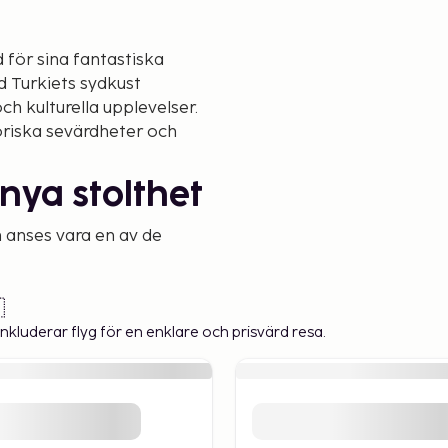
 för sina fantastiska
id Turkiets sydkust
h kulturella upplevelser.
toriska sevärdheter och
nya stolthet
 anses vara en av de
llene sand och det klara
 finns också ett stort
 till en idealisk plats för

n är ett måste när du
nkluderar flyg för en enklare och prisvärd resa.
a tornet –