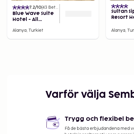
7.2
/10
(
43
Betyg
)
Sultan S
Blue Wave Suite
Resort H
Hotel - All
Inclusive
Alanya, Turkiet
Alanya, Tur
Varför välja Sem
Trygg och flexibel b
Få de bästa erbjudandena med vår