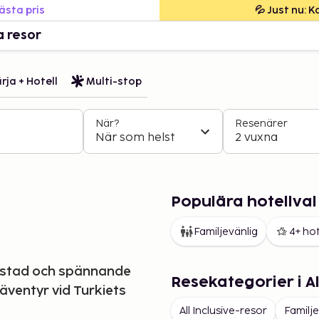
bästa pris
💦 Just nu: 
a resor
rja + Hotell
Multi-stop
När?
Resenärer
När som helst
2 vuxna
Populära hotellval
Familjevänlig
4+ hot
a stad och spännande
Resekategorier i 
 äventyr vid Turkiets
All Inclusive-resor
Familje