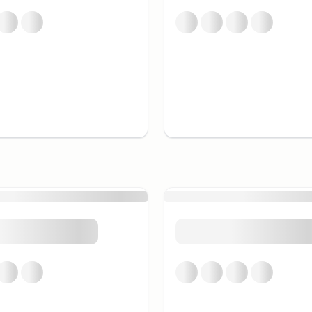
en, är ett historiskt
et och Alanyas kustlinje.
m tid och historia med
ment är Röda Tornet (Kızıl
Tornet byggdes på 1200-
romenad genom dessa
historia och arkitektur.
ig labyrint
armig del av staden fylld
 små butiker. Här kan du
caféer och restauranger
 att prova den lokala
erk som är en riktig
familjer och