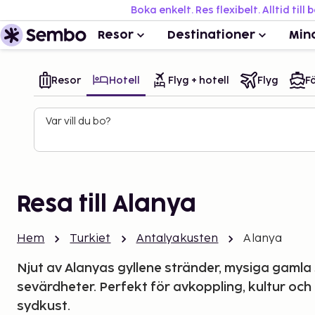
Boka enkelt. Res flexibelt. Alltid till 
Resor
Destinationer
Min
Resor
Hotell
Flyg + hotell
Flyg
Fä
Var vill du bo?
Resa till Alanya
Hem
Turkiet
Antalyakusten
Alanya
Njut av Alanyas gyllene stränder, mysiga gaml
sevärdheter. Perfekt för avkoppling, kultur och
sydkust.