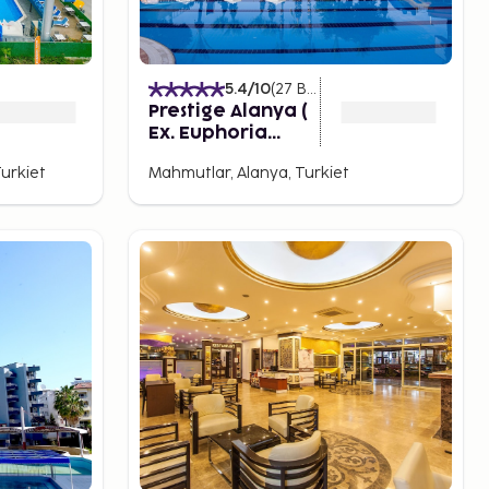
5.4
/10
(
27
Betyg
)
Prestige Alanya (
Ex. Euphoria
Comfort Beach
Turkiet
Mahmutlar, Alanya, Turkiet
Alanya ) - All
inclusive