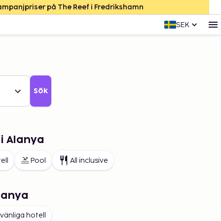
Kampanjpriser på The Reef i Fredrikshamn
SEK
Sök
 i Alanya
ell
Pool
All inclusive
Alanya
vänliga hotell