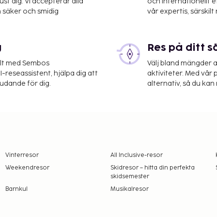
st dig. Vi accepterar alla
och internationellt 
 säker och smidig
vår expertis, särskilt 
g
Res på ditt s
elt med Sembos
Välj bland mängder a
-reseassistent, hjälpa dig att
aktiviteter. Med vår p
judande för dig.
alternativ, så du kan 
Vinterresor
All Inclusive-resor
Weekendresor
Skidresor – hitta din perfekta
skidsemester
Barnkul
Musikalresor