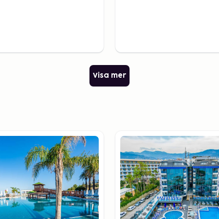
r. Med ett stort utbud av
a boutiquehotell, finns det
ta av de barnvänliga
mantiska promenader längs
edgången med utsikt över
Visa mer
lser i
nnande aktiviteter. Ta en
torna, som Fosforgrottan
t vandringsleder i
ikten och den vackra
nerande grotta som är
er.
a till Alanya