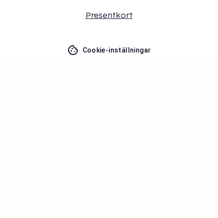
Presentkort
Cookie-inställningar
Missa inget – få de senaste
uppdateringarna
Håll dig uppdaterad med det senaste från oss! Få
reseinspiration, tips och tillgång till exklusiva
erbjudanden.
Prenumerera