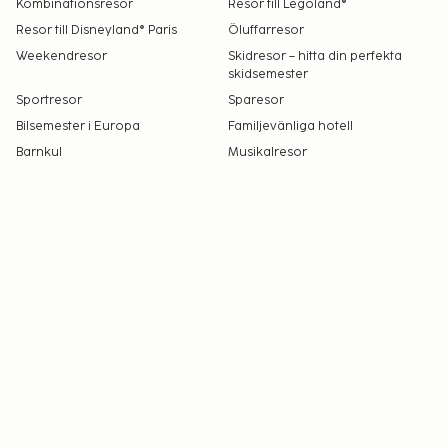
Kombinationsresor
Resor till Legoland®
Resor till Disneyland® Paris
Öluffarresor
Weekendresor
Skidresor – hitta din perfekta
skidsemester
Sportresor
Sparesor
Bilsemester i Europa
Familjevänliga hotell
Barnkul
Musikalresor