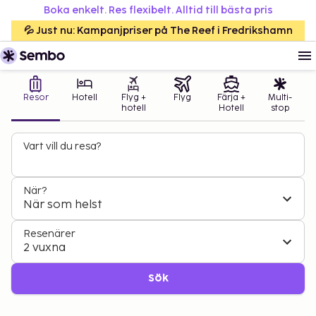
Boka enkelt. Res flexibelt. Alltid till bästa pris
💦 Just nu: Kampanjpriser på The Reef i Fredrikshamn
Resor
Hotell
Flyg +
Flyg
Färja +
Multi-
hotell
Hotell
stop
Vart vill du resa?
När?
När som helst
Resenärer
2 vuxna
Sök