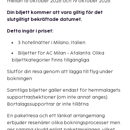
mellan 16 oktober 2026 och 19 oktober 2026.
Din biljett kommer att vara giltig för det
slutgiltigt bekräftade datumet.
Detta ingår i priset:
3 hotellnätter i Milano, Italien
Biljetter för AC Milan - Atalanta. Olika
biljettkategorier finns tillgängliga.
Slutför din resa genom att lägga till flyg under
bokningen
Samtliga biljetter gäller endast för hemmalagets
supportrar/sektioner (om inte annat anges).
Bortalagssupportrar är inte tillåtna.
En paketresa och ett länkat arrangemang
erbjuder resenärer olika bokningsprocesser men
ger samma skydd enligt paketreselagen, vilket