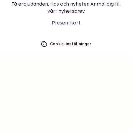
Få erbjudanden, tips och nyheter. Anmäl dig till
vårt nyhetsbrev
Presentkort
Cookie-inställningar
Missa inget – få de senaste
uppdateringarna
Håll dig uppdaterad med det senaste från oss! Få
reseinspiration, tips och tillgång till exklusiva
erbjudanden.
Prenumerera