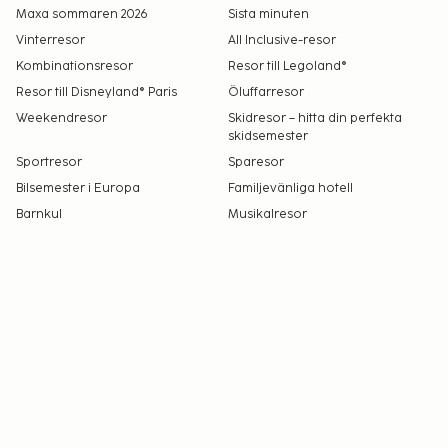
Maxa sommaren 2026
Sista minuten
Vinterresor
All Inclusive-resor
Kombinationsresor
Resor till Legoland®
Resor till Disneyland® Paris
Öluffarresor
Weekendresor
Skidresor – hitta din perfekta
skidsemester
Sportresor
Sparesor
Bilsemester i Europa
Familjevänliga hotell
Barnkul
Musikalresor