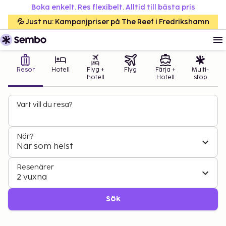
Boka enkelt. Res flexibelt. Alltid till bästa pris
💦 Just nu: Kampanjpriser på The Reef i Fredrikshamn
Resor
Hotell
Flyg +
Flyg
Färja +
Multi-
hotell
Hotell
stop
Vart vill du resa?
När?
När som helst
Resenärer
2 vuxna
Sök