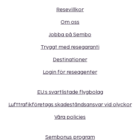
Resevillkor
Om oss
Jobba på Sembo
Tryggt med resegaranti
Destinationer
Login för reseagenter
EU:s svartlistade flygbolag
Lufttrafikföretags skadeståndsansvar vid olyckor
Våra policies
Sembonus program