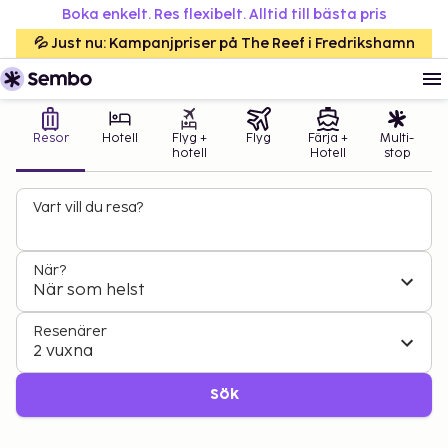
Boka enkelt. Res flexibelt. Alltid till bästa pris
💦 Just nu: Kampanjpriser på The Reef i Fredrikshamn
Resor
Hotell
Flyg +
Flyg
Färja +
Multi-
hotell
Hotell
stop
Vart vill du resa?
När?
När som helst
Resenärer
2 vuxna
Sök