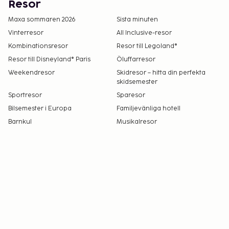
Resor
Maxa sommaren 2026
Sista minuten
Vinterresor
All Inclusive-resor
Kombinationsresor
Resor till Legoland®
Resor till Disneyland® Paris
Öluffarresor
Weekendresor
Skidresor – hitta din perfekta
skidsemester
Sportresor
Sparesor
Bilsemester i Europa
Familjevänliga hotell
Barnkul
Musikalresor