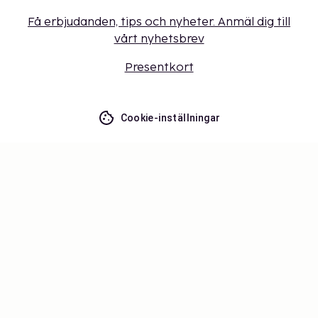
Få erbjudanden, tips och nyheter. Anmäl dig till
vårt nyhetsbrev
Presentkort
Cookie-inställningar
Missa inget – få de senaste
uppdateringarna
Håll dig uppdaterad med det senaste från oss! Få
reseinspiration, tips och tillgång till exklusiva
erbjudanden.
Prenumerera