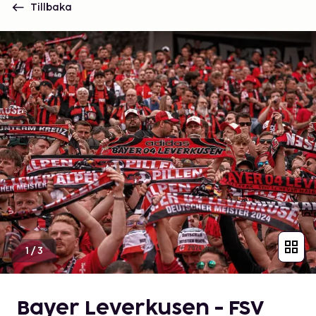
Tillbaka
1
/
3
Bayer Leverkusen - FSV