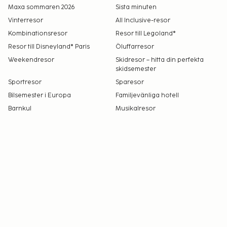
Maxa sommaren 2026
Sista minuten
Vinterresor
All Inclusive-resor
Kombinationsresor
Resor till Legoland®
Resor till Disneyland® Paris
Öluffarresor
Weekendresor
Skidresor – hitta din perfekta
skidsemester
Sportresor
Sparesor
Bilsemester i Europa
Familjevänliga hotell
Barnkul
Musikalresor