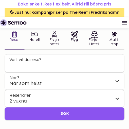
Boka enkelt. Res flexibelt. Alltid till bästa pris
💦 Just nu: Kampanjpriser på The Reef i Fredrikshamn
Resor
Hotell
Flyg +
Flyg
Färja +
Multi-
hotell
Hotell
stop
Vart vill du resa?
När?
När som helst
Resenärer
2 vuxna
Sök