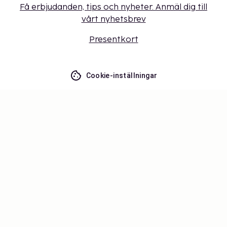
Få erbjudanden, tips och nyheter. Anmäl dig till
vårt nyhetsbrev
Presentkort
Cookie-inställningar
Missa inget – få de senaste
uppdateringarna
Håll dig uppdaterad med det senaste från oss! Få
reseinspiration, tips och tillgång till exklusiva
erbjudanden.
Prenumerera