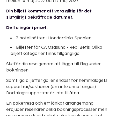
mellan 14 maj 2027 och 17 maj 2027.
Din biljett kommer att vara giltig för det
slutgiltigt bekräftade datumet.
Detta ingår i priset:
3 hotellnätter i Hondarribia, Spanien
Biljetter för CA Osasuna - Real Betis. Olika
biljettkategorier finns tillgängliga.
Slutför din resa genom att lägga till flyg under
bokningen
Samtliga biljetter gäller endast för hemmalagets
supportrar/sektioner (om inte annat anges).
Bortalagssupportrar är inte tillåtna.
En paketresa och ett länkat arrangemang
erbjuder resenärer olika bokningsprocesser men
ger samma skydd enligt paketreselagen, vilket