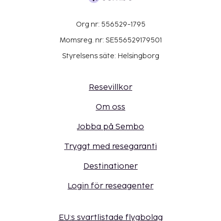
Org nr: 556529-1795
Momsreg. nr: SE556529179501
Styrelsens säte: Helsingborg
Resevillkor
Om oss
Jobba på Sembo
Tryggt med resegaranti
Destinationer
Login för reseagenter
EU:s svartlistade flygbolag