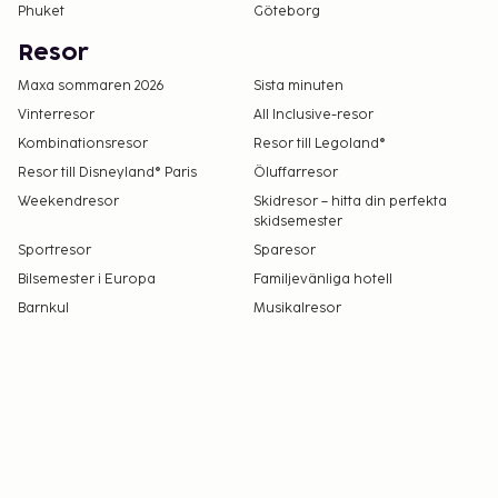
Phuket
Göteborg
Resor
Maxa sommaren 2026
Sista minuten
Vinterresor
All Inclusive-resor
Kombinationsresor
Resor till Legoland®
Resor till Disneyland® Paris
Öluffarresor
Weekendresor
Skidresor – hitta din perfekta
skidsemester
Sportresor
Sparesor
Bilsemester i Europa
Familjevänliga hotell
Barnkul
Musikalresor