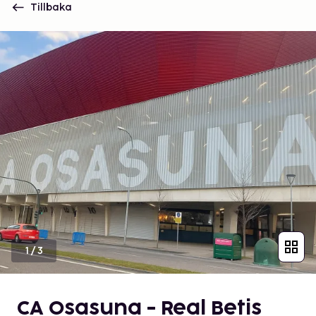
Tillbaka
1
/
3
CA Osasuna - Real Betis