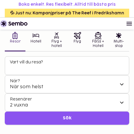
Boka enkelt. Res flexibelt. Alltid till bästa pris
💦 Just nu: Kampanjpriser på The Reef i Fredrikshamn
Resor
Hotell
Flyg +
Flyg
Färja +
Multi-
hotell
Hotell
stop
Vart vill du resa?
När?
När som helst
Resenärer
2 vuxna
Sök