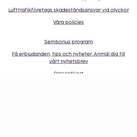
Lufttrafikföretags skadeståndsansvar vid olyckor
Våra policies
Sembonus program
Få erbjudanden, tips och nyheter. Anmäl dig till
vårt nyhetsbrev
Presentkort
Cookie-inställningar
Missa inget – få de senaste
uppdateringarna
Håll dig uppdaterad med det senaste från oss! Få
reseinspiration, tips och tillgång till exklusiva