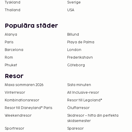
Tyskland
Sverige
Thailand
USA
Populära städer
Alanya
Billund
Paris
Playa de Palma
Barcelona
London
Rom
Frederikshavn
Phuket
Göteborg
Resor
Maxa sommaren 2026
Sista minuten
Vinterresor
All Inclusive-resor
Kombinationsresor
Resor till Legoland®
Resor till Disneyland® Paris
Öluffarresor
Weekendresor
Skidresor – hitta din perfekta
skidsemester
Sportresor
Sparesor