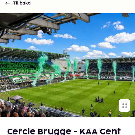
Tillbaka
1
/
3
Cercle Brugge - KAA Gent