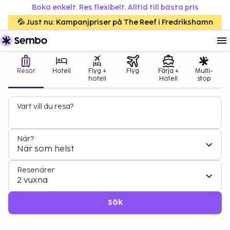
Boka enkelt. Res flexibelt. Alltid till bästa pris
💦 Just nu: Kampanjpriser på The Reef i Fredrikshamn
Resor
Hotell
Flyg +
Flyg
Färja +
Multi-
hotell
Hotell
stop
Vart vill du resa?
När?
När som helst
Resenärer
2 vuxna
Sök