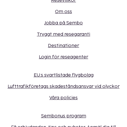
Resevillkor
Om oss
Jobba på Sembo
Tryggt med resegaranti
Destinationer
Login för reseagenter
EU:s svartlistade flygbolag
Lufttrafikföretags skadeståndsansvar vid olyckor
Våra policies
Sembonus program