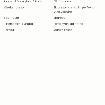
Resor till Disneyland® Paris
Öluffarresor
Weekendresor
Skidresor – hitta din perfekta
skidsemester
Sportresor
Sparesor
Bilsemester i Europa
Familjevänliga hotell
Barnkul
Musikalresor