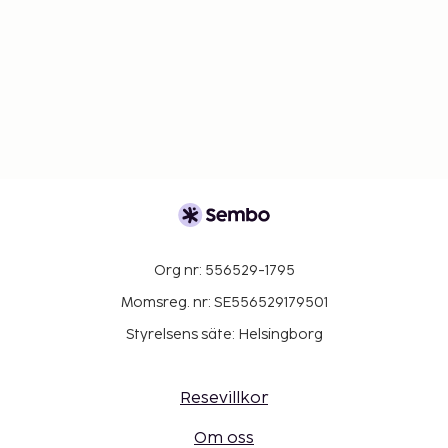
Org nr: 556529-1795
Momsreg. nr: SE556529179501
Styrelsens säte: Helsingborg
Resevillkor
Om oss