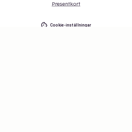
Presentkort
Cookie-inställningar
Missa inget – få de senaste
uppdateringarna
Håll dig uppdaterad med det senaste från oss! Få
reseinspiration, tips och tillgång till exklusiva
erbjudanden.
Prenumerera