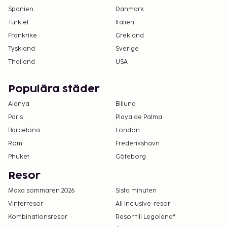
Spanien
Danmark
Turkiet
Italien
Frankrike
Grekland
Tyskland
Sverige
Thailand
USA
Populära städer
Alanya
Billund
Paris
Playa de Palma
Barcelona
London
Rom
Frederikshavn
Phuket
Göteborg
Resor
Maxa sommaren 2026
Sista minuten
Vinterresor
All Inclusive-resor
Kombinationsresor
Resor till Legoland®