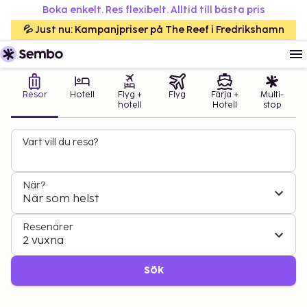
Boka enkelt. Res flexibelt. Alltid till bästa pris
💦 Just nu: Kampanjpriser på The Reef i Fredrikshamn
Resor
Hotell
Flyg +
Flyg
Färja +
Multi-
hotell
Hotell
stop
Vart vill du resa?
När?
När som helst
Resenärer
2 vuxna
Sök