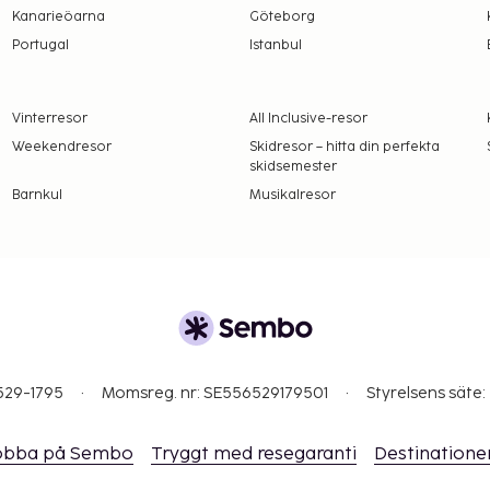
Kanarieöarna
Göteborg
Portugal
Istanbul
Vinterresor
All Inclusive-resor
Weekendresor
Skidresor – hitta din perfekta
skidsemester
Barnkul
Musikalresor
529-1795
Momsreg. nr: SE556529179501
Styrelsens säte:
obba på Sembo
Tryggt med resegaranti
Destinatione