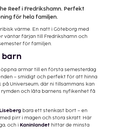
he Reef i Fredrikshamn. Perfekt
ing för hela familjen.
aribisk värme. En natt i Göteborg med
 väntar färjan till Fredrikshamn och
semester för familjen.
r barn
d öppna armar till en första semesterdag
enden – smidigt och perfekt för att hinna
ök på Universeum, där ni tillsammans kan
i rymden och låta barnens nyfikenhet få
Liseberg
bara ett stenkast bort – en
 med pirr i magen och stora skratt. Här
ga, och i
Kaninlandet
hittar de minsta