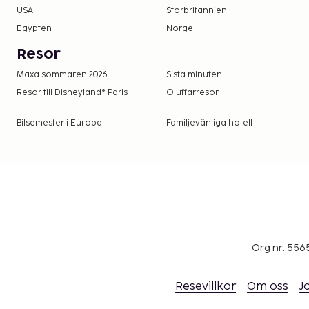
USA
Storbritannien
Egypten
Norge
Resor
Maxa sommaren 2026
Sista minuten
Resor till Disneyland® Paris
Öluffarresor
Bilsemester i Europa
Familjevänliga hotell
Org nr: 556
Resevillkor
Om oss
J