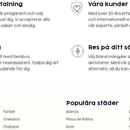
etalning
Våra kunder 
 prisgaranti och välj
Med över 30 års erfa
st dig. Vi accepterar alla
och internationellt 
 säker och smidig
vår expertis, särskilt 
g
Res på ditt s
elt med Sembos
Välj bland mängder a
-reseassistent, hjälpa dig att
aktiviteter. Med vår p
judande för dig.
alternativ, så du kan 
Populära städer
Turkiet
Alanya
Grekland
Playa de Palma
Thailand
Rom