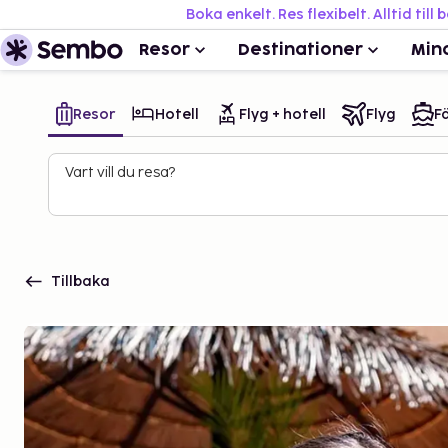
Boka enkelt. Res flexibelt. Alltid till 
Resor
Destinationer
Min
Resor
Hotell
Flyg + hotell
Flyg
Fä
Vart vill du resa?
Tillbaka