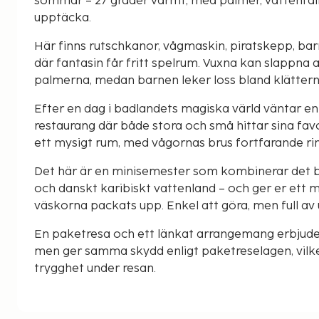
sommar – 27 grader varmt, med palmer, vattenfall, 
upptäcka.
Här finns rutschkanor, vågmaskin, piratskepp, barn
där fantasin får fritt spelrum. Vuxna kan slappna a
palmerna, medan barnen leker loss bland klätternä
Efter en dag i badlandets magiska värld väntar en
restaurang där både stora och små hittar sina favo
ett mysigt rum, med vågornas brus fortfarande ri
Det här är en minisemester som kombinerar det b
och danskt karibiskt vattenland – och ger er ett m
väskorna packats upp. Enkel att göra, men full av
En paketresa och ett länkat arrangemang erbjude
men ger samma skydd enligt paketreselagen, vilke
trygghet under resan.