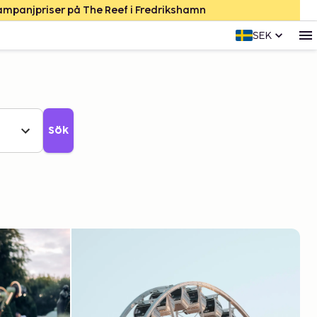
Kampanjpriser på The Reef i Fredrikshamn
SEK
Sök