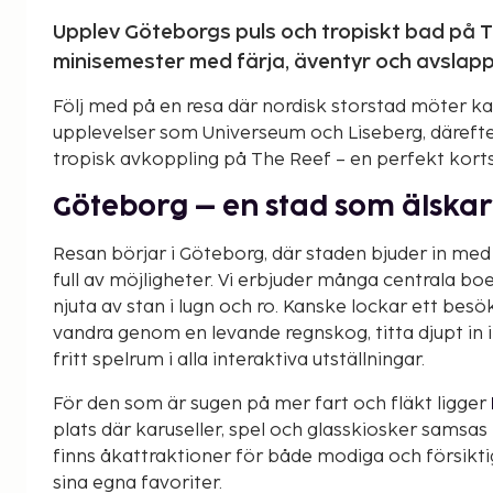
Upplev Göteborgs puls och tropiskt bad på T
minisemester med färja, äventyr och avslappn
Följ med på en resa där nordisk storstad möter k
upplevelser som Universeum och Liseberg, därefter
tropisk avkoppling på The Reef – en perfekt kort
Göteborg – en stad som älska
Resan börjar i Göteborg, där staden bjuder in me
full av möjligheter. Vi erbjuder många centrala bo
njuta av stan i lugn och ro. Kanske lockar ett bes
vandra genom en levande regnskog, titta djupt in 
fritt spelrum i alla interaktiva utställningar.
För den som är sugen på mer fart och fläkt ligger
plats där karuseller, spel och glasskiosker samsas
finns åkattraktioner för både modiga och försikti
sina egna favoriter.