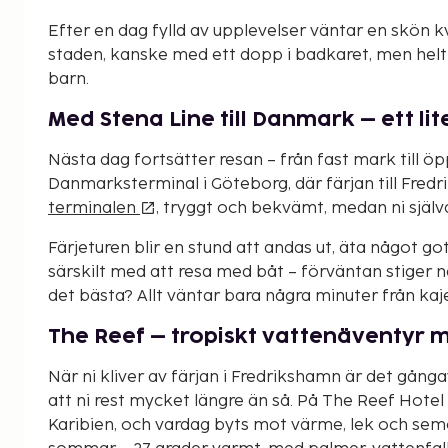
Efter en dag fylld av upplevelser väntar en skön k
staden, kanske med ett dopp i badkaret, men helt 
barn.
Med Stena Line till Danmark – ett lite
Nästa dag fortsätter resan – från fast mark till öpp
Danmarksterminal i Göteborg, där färjan till Fredr
terminalen
, tryggt och bekvämt, medan ni själv
Färjeturen blir en stund att andas ut, äta något go
särskilt med att resa med båt – förväntan stiger n
det bästa? Allt väntar bara några minuter från kaj
The Reef – tropiskt vattenäventyr m
När ni kliver av färjan i Fredrikshamn är det gång
att ni rest mycket längre än så. På The Reef Hote
Karibien, och vardag byts mot värme, lek och seme