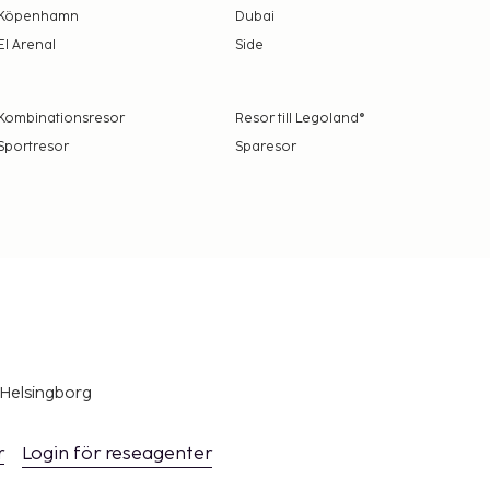
Köpenhamn
Dubai
El Arenal
Side
Kombinationsresor
Resor till Legoland®
Sportresor
Sparesor
 Helsingborg
r
Login för reseagenter