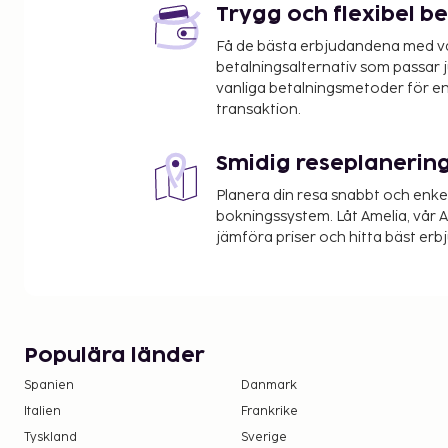
Trygg och flexibel b
Få de bästa erbjudandena med vår
betalningsalternativ som passar ju
vanliga betalningsmetoder för en
transaktion.
Smidig reseplanerin
Planera din resa snabbt och enk
bokningssystem. Låt Amelia, vår AI
jämföra priser och hitta bäst erb
Populära länder
Spanien
Danmark
Italien
Frankrike
Tyskland
Sverige