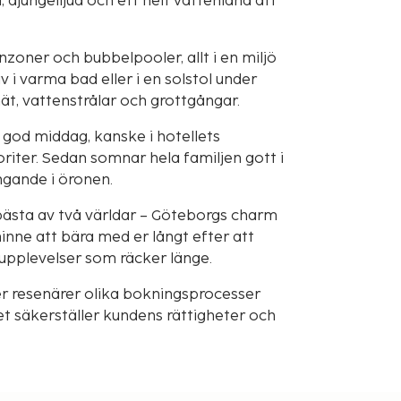
djungelljud och ett helt vattenland att
zoner och bubbelpooler, allt i en miljö
v i varma bad eller i en solstol under
t, vattenstrålar och grottgångar.
 god middag, kanske i hotellets
riter. Sedan somnar hela familjen gott i
ngande i öronen.
ästa av två världar – Göteborgs charm
inne att bära med er långt efter att
 upplevelser som räcker länge.
r resenärer olika bokningsprocesser
t säkerställer kundens rättigheter och