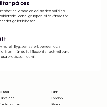
litar på oss
renhet är Sembo en del av den pålitliga
etablerade Stena-gruppen. Vi är kända för
när det gäller bilresor.
ätt
v hotell, flyg, semesterboenden och
lattform får du full flexibilitet och hållbara
resa precis som du vill.
Billund
Paris
Barcelona
London
Frederikshavn
Phuket