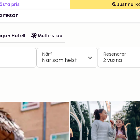
bästa pris
💦 Just nu: 
a resor
rja + Hotell
Multi-stop
När?
Resenärer
När som helst
2 vuxna