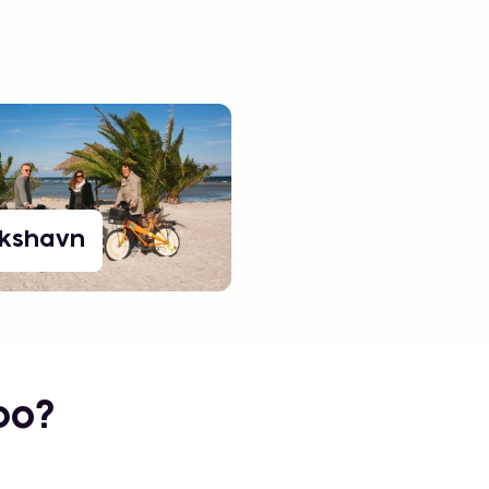
ikshavn
bo?