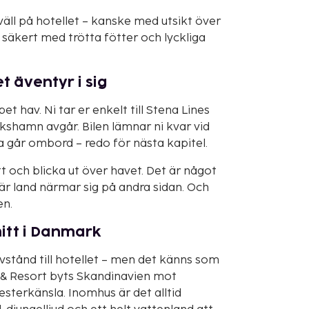
väll på hotellet – kanske med utsikt över
säkert med trötta fötter och lyckliga
t äventyr i sig
et hav. Ni tar er enkelt till Stena Lines
ikshamn avgår. Bilen lämnar ni kvar vid
a går ombord – redo för nästa kapitel.
tt och blicka ut över havet. Det är något
är land närmar sig på andra sidan. Och
en.
itt i Danmark
avstånd till hotellet – men det känns som
l & Resort byts Skandinavien mot
sterkänsla. Inomhus är det alltid