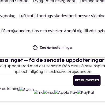
obba på Sembo
Tryggt med resegaranti
Destinatione
flygbolag
Lufttrafikföretags skadeståndsansvar vid oly
Få erbjudanden, tips och nyheter. Anmäl dig till vårt ny
Cookie-inställningar
ssa inget – få de senaste uppdateringa
 dig uppdaterad med det senaste från oss! Få reseinspira
tips och tillgång till exklusiva erbjudanden.
Prenumerera