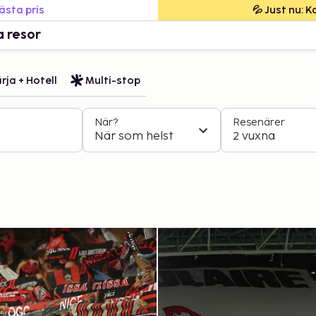
bästa pris
💦 Just nu: 
a resor
rja + Hotell
Multi-stop
När?
Resenärer
När som helst
2 vuxna