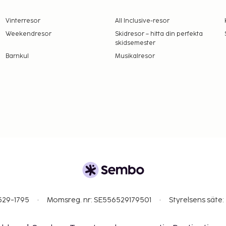
Vinterresor
All Inclusive-resor
Weekendresor
Skidresor – hitta din perfekta
skidsemester
Barnkul
Musikalresor
529-1795
Momsreg. nr: SE556529179501
Styrelsens säte: