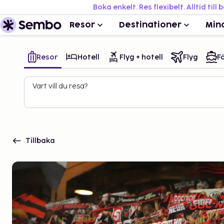
Boka enkelt. Res flexibelt. Alltid till 
Resor
Destinationer
Min
Resor
Hotell
Flyg + hotell
Flyg
Fä
Vart vill du resa?
Tillbaka