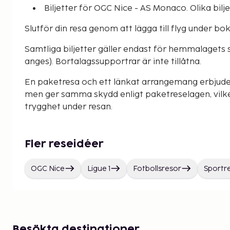
Biljetter för OGC Nice - AS Monaco. Olika bilje
Slutför din resa genom att lägga till flyg under b
Samtliga biljetter gäller endast för hemmalagets 
anges). Bortalagssupportrar är inte tillåtna.
En paketresa och ett länkat arrangemang erbjude
men ger samma skydd enligt paketreselagen, vilke
trygghet under resan.
Fler reseidéer
OGC Nice
Ligue 1
Fotbollsresor
Sportr
Besökta destinationer