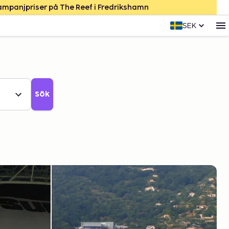
Kampanjpriser på The Reef i Fredrikshamn
SEK
Sök