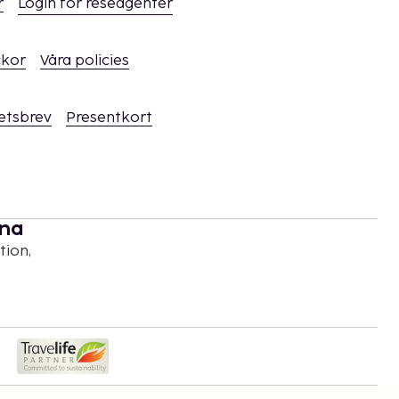
r
Login för reseagenter
ckor
Våra policies
hetsbrev
Presentkort
rna
tion,