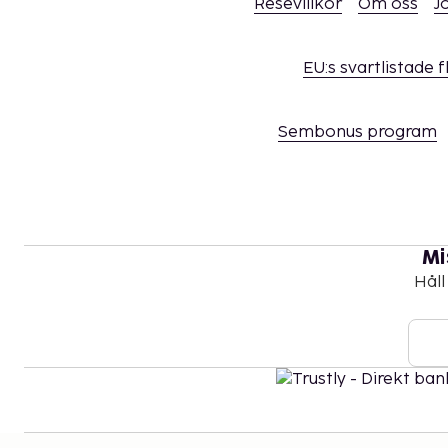
Resevillkor
Om oss
J
EU:s svartlistade 
Sembonus program
Mi
Håll