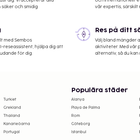
st dig. Vi accepterar alla
och internationellt 
 säker och smidig
vår expertis, särskilt 
g
Res på ditt s
elt med Sembos
Välj bland mängder a
-reseassistent, hjälpa dig att
aktiviteter. Med vår p
judande för dig.
alternativ, så du kan 
Populära städer
Turkiet
Alanya
Grekland
Playa de Palma
Thailand
Rom
Kanarieöarna
Göteborg
Portugal
Istanbul