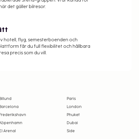
etablerade Stena-gruppen. Vi är kända för
när det gäller bilresor.
ätt
v hotell, flyg, semesterboenden och
lattform får du full flexibilitet och hållbara
resa precis som du vill.
Billund
Paris
Barcelona
London
Frederikshavn
Phuket
Köpenhamn
Dubai
El Arenal
Side