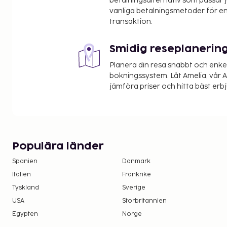
betalningsalternativ som passar ju
vanliga betalningsmetoder för en
transaktion.
Smidig reseplanerin
Planera din resa snabbt och enk
bokningssystem. Låt Amelia, vår AI
jämföra priser och hitta bäst erb
Populära länder
Spanien
Danmark
Italien
Frankrike
Tyskland
Sverige
USA
Storbritannien
Egypten
Norge