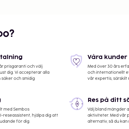
bo?
etalning
Våra kunder 
 prisgaranti och välj
Med över 30 års erfa
st dig. Vi accepterar alla
och internationellt 
 säker och smidig
vår expertis, särskilt 
g
Res på ditt s
elt med Sembos
Välj bland mängder a
-reseassistent, hjälpa dig att
aktiviteter. Med vår p
judande för dig.
alternativ, så du kan 