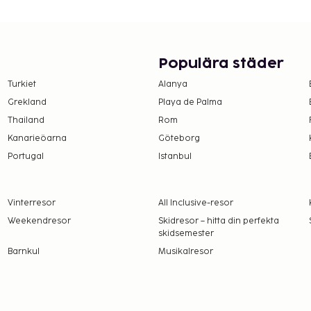
Populära städer
Turkiet
Alanya
Grekland
Playa de Palma
Thailand
Rom
Kanarieöarna
Göteborg
Portugal
Istanbul
Vinterresor
All Inclusive-resor
Weekendresor
Skidresor – hitta din perfekta
skidsemester
Barnkul
Musikalresor