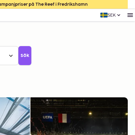
Kampanjpriser på The Reef i Fredrikshamn
SEK
Sök