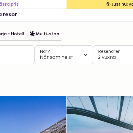
bästa pris
💦 Just nu: 
a resor
rja + Hotell
Multi-stop
När?
Resenärer
När som helst
2 vuxna