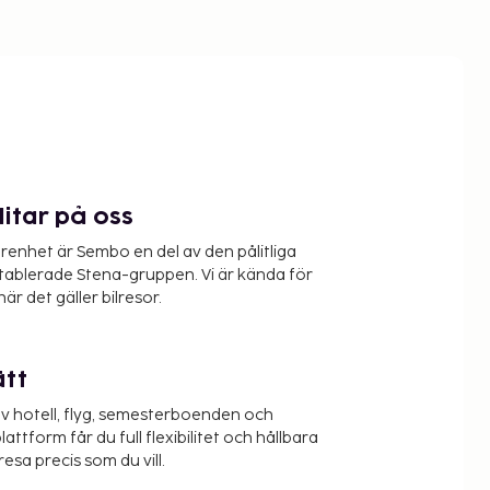
litar på oss
renhet är Sembo en del av den pålitliga
etablerade Stena-gruppen. Vi är kända för
när det gäller bilresor.
ätt
v hotell, flyg, semesterboenden och
lattform får du full flexibilitet och hållbara
resa precis som du vill.