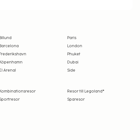
Billund
Paris
Barcelona
London
Frederikshavn
Phuket
Köpenhamn
Dubai
El Arenal
Side
Kombinationsresor
Resor till Legoland®
Sportresor
Sparesor