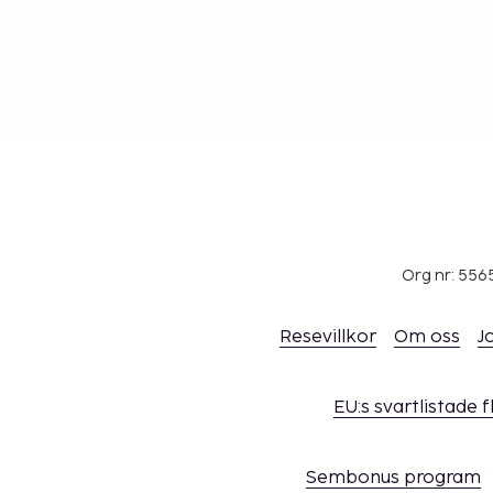
Org nr: 556
Resevillkor
Om oss
J
EU:s svartlistade 
Sembonus program