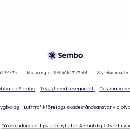
529-1795
Momsreg. nr: SE556529179501
Styrelsens säte:
obba på Sembo
Tryggt med resegaranti
Destinatione
flygbolag
Lufttrafikföretags skadeståndsansvar vid oly
Få erbjudanden, tips och nyheter. Anmäl dig till vårt ny