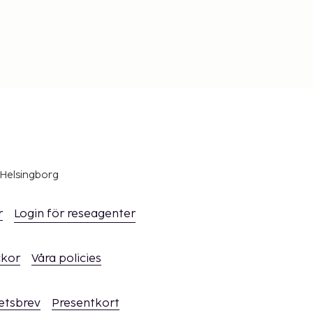
 Helsingborg
r
Login för reseagenter
ckor
Våra policies
hetsbrev
Presentkort