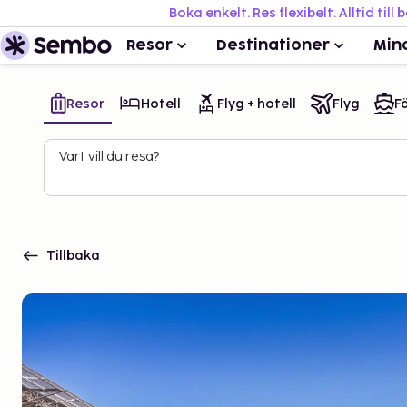
Boka enkelt. Res flexibelt. Alltid till 
Resor
Destinationer
Min
Resor
Hotell
Flyg + hotell
Flyg
Fä
Vart vill du resa?
Tillbaka