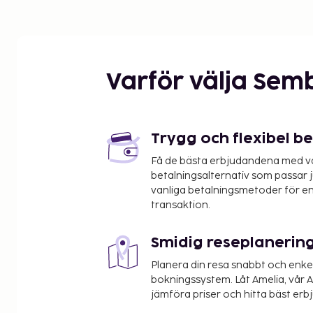
Varför välja Sem
Trygg och flexibel b
Få de bästa erbjudandena med vår
betalningsalternativ som passar ju
vanliga betalningsmetoder för en
transaktion.
Smidig reseplanerin
Planera din resa snabbt och enk
bokningssystem. Låt Amelia, vår AI
jämföra priser och hitta bäst erb