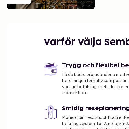
Varför välja Sem
Trygg och flexibel b
Få de bästa erbjudandena med vår
betalningsalternativ som passar ju
vanliga betalningsmetoder för en
transaktion.
Smidig reseplanerin
Planera din resa snabbt och enk
bokningssystem. Låt Amelia, vår AI