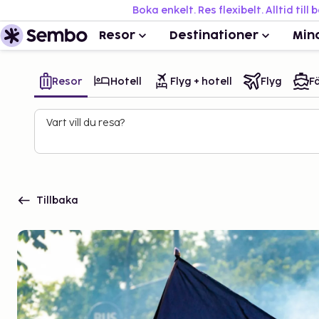
Boka enkelt. Res flexibelt. Alltid till 
Resor
Destinationer
Min
Resor
Hotell
Flyg + hotell
Flyg
Fä
Vart vill du resa?
Tillbaka