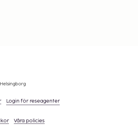
 Helsingborg
r
Login för reseagenter
ckor
Våra policies