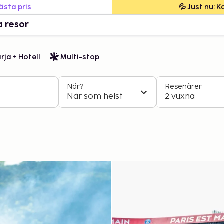
bästa pris
💦 Just nu: 
a resor
rja + Hotell
Multi-stop
När?
Resenärer
När som helst
2 vuxna