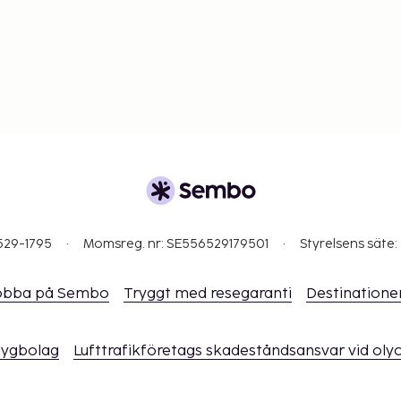
529-1795
Momsreg. nr: SE556529179501
Styrelsens säte:
obba på Sembo
Tryggt med resegaranti
Destinatione
flygbolag
Lufttrafikföretags skadeståndsansvar vid oly