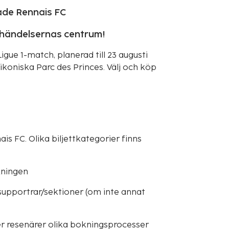
ade Rennais FC
 i händelsernas centrum!
gue 1-match, planerad till 23 augusti
ikoniska Parc des Princes. Välj och köp
is FC. Olika biljettkategorier finns
okningen
supportrar/sektioner (om inte annat
r resenärer olika bokningsprocesser