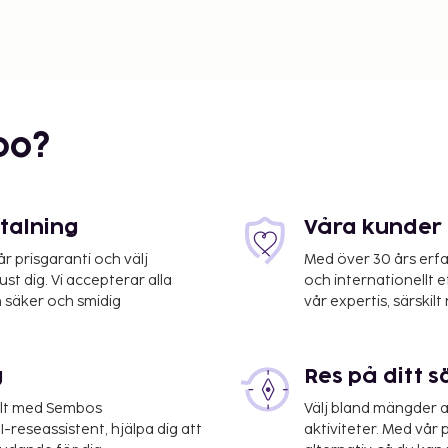
bo?
etalning
Våra kunder 
 prisgaranti och välj
Med över 30 års erfa
st dig. Vi accepterar alla
och internationellt 
 säker och smidig
vår expertis, särskilt 
g
Res på ditt s
elt med Sembos
Välj bland mängder a
-reseassistent, hjälpa dig att
aktiviteter. Med vår p