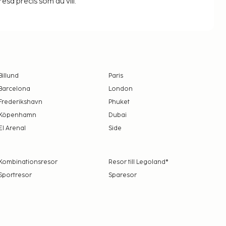
resa precis som du vill.
Billund
Paris
Barcelona
London
Frederikshavn
Phuket
Köpenhamn
Dubai
El Arenal
Side
Kombinationsresor
Resor till Legoland®
Sportresor
Sparesor