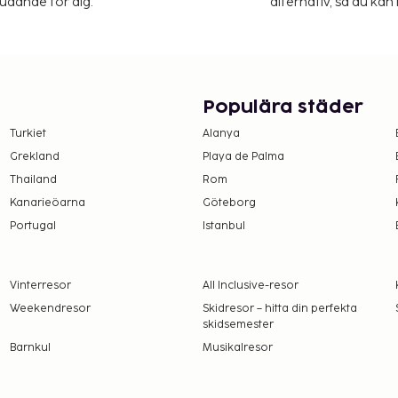
judande för dig.
alternativ, så du kan 
Populära städer
Turkiet
Alanya
Grekland
Playa de Palma
Thailand
Rom
Kanarieöarna
Göteborg
Portugal
Istanbul
Vinterresor
All Inclusive-resor
Weekendresor
Skidresor – hitta din perfekta
skidsemester
Barnkul
Musikalresor