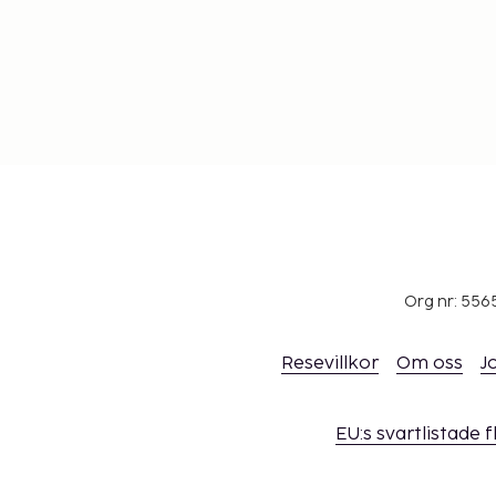
Org nr: 556
Resevillkor
Om oss
J
EU:s svartlistade 