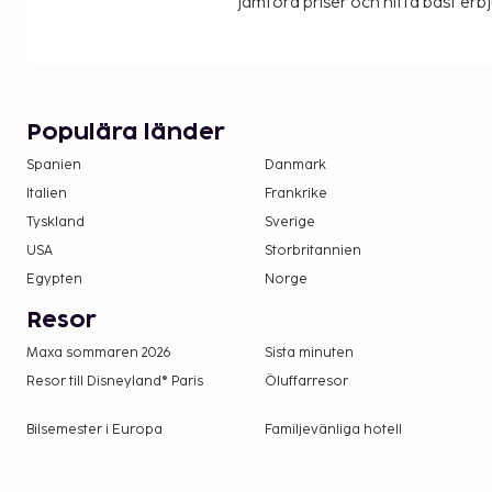
jämföra priser och hitta bäst erb
Populära länder
Spanien
Danmark
Italien
Frankrike
Tyskland
Sverige
USA
Storbritannien
Egypten
Norge
Resor
Maxa sommaren 2026
Sista minuten
Resor till Disneyland® Paris
Öluffarresor
Bilsemester i Europa
Familjevänliga hotell