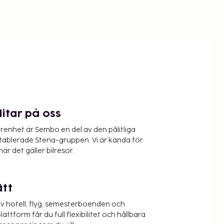
litar på oss
renhet är Sembo en del av den pålitliga
etablerade Stena-gruppen. Vi är kända för
när det gäller bilresor.
ätt
v hotell, flyg, semesterboenden och
lattform får du full flexibilitet och hållbara