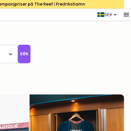
Kampanjpriser på The Reef i Fredrikshamn
SEK
Sök