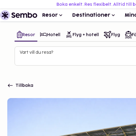
Boka enkelt. Res flexibelt. Alltid till 
Resor
Destinationer
Min
Resor
Hotell
Flyg + hotell
Flyg
Fä
Vart vill du resa?
Tillbaka