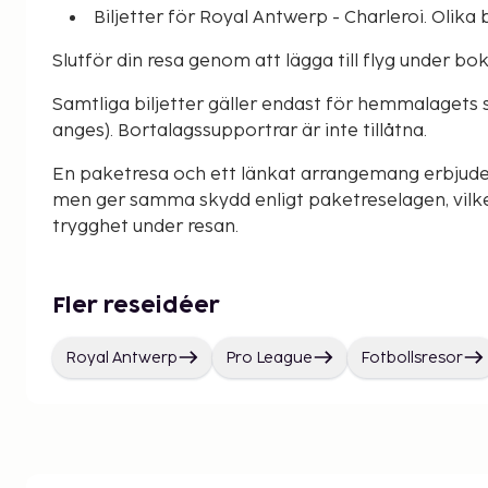
Biljetter för Royal Antwerp - Charleroi. Olika b
Slutför din resa genom att lägga till flyg under b
Samtliga biljetter gäller endast för hemmalagets 
anges). Bortalagssupportrar är inte tillåtna.
En paketresa och ett länkat arrangemang erbjude
men ger samma skydd enligt paketreselagen, vilke
trygghet under resan.
Fler reseidéer
Royal Antwerp
Pro League
Fotbollsresor