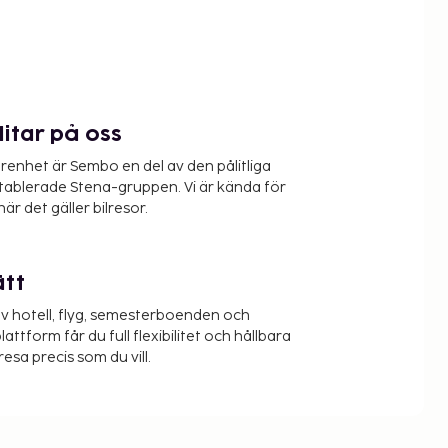
litar på oss
renhet är Sembo en del av den pålitliga
etablerade Stena-gruppen. Vi är kända för
när det gäller bilresor.
ätt
v hotell, flyg, semesterboenden och
lattform får du full flexibilitet och hållbara
resa precis som du vill.