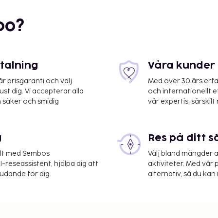
bo?
etalning
Våra kunder 
 prisgaranti och välj
Med över 30 års erfa
st dig. Vi accepterar alla
och internationellt 
 säker och smidig
vår expertis, särskilt 
g
Res på ditt s
elt med Sembos
Välj bland mängder a
-reseassistent, hjälpa dig att
aktiviteter. Med vår p
judande för dig.
alternativ, så du kan 