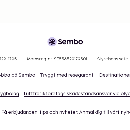
529-1795
Momsreg. nr: SE556529179501
Styrelsens säte:
obba på Sembo
Tryggt med resegaranti
Destinatione
flygbolag
Lufttrafikföretags skadeståndsansvar vid oly
Få erbjudanden, tips och nyheter. Anmäl dig till vårt ny