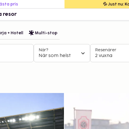
bästa pris
💦 Just nu: 
a resor
rja + Hotell
Multi-stop
När?
Resenärer
När som helst
2 vuxna