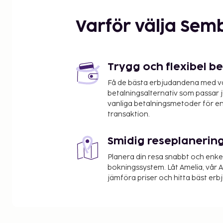
Varför välja Sem
Trygg och flexibel b
Få de bästa erbjudandena med vår
betalningsalternativ som passar ju
vanliga betalningsmetoder för en
transaktion.
Smidig reseplanerin
Planera din resa snabbt och enk
bokningssystem. Låt Amelia, vår AI
jämföra priser och hitta bäst erb