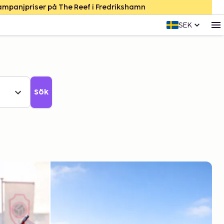
Kampanjpriser på The Reef i Fredrikshamn
SEK
Sök