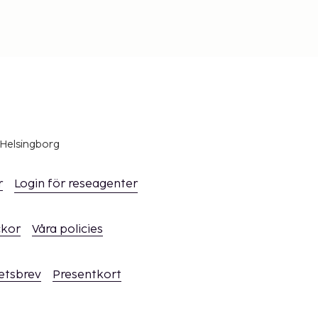
 Helsingborg
r
Login för reseagenter
ckor
Våra policies
hetsbrev
Presentkort