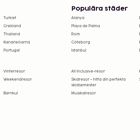
Populära städer
Turkiet
Alanya
Grekland
Playa de Palma
Thailand
Rom
Kanarieöarna
Göteborg
Portugal
Istanbul
Vinterresor
All Inclusive-resor
Weekendresor
Skidresor – hitta din perfekta
skidsemester
Barnkul
Musikalresor