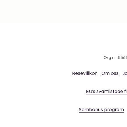
Org nr: 556
Resevillkor
Om oss
J
EU:s svartlistade 
Sembonus program