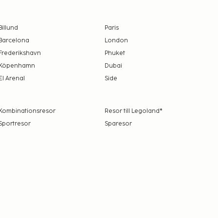
Billund
Paris
Barcelona
London
Frederikshavn
Phuket
Köpenhamn
Dubai
El Arenal
Side
Kombinationsresor
Resor till Legoland®
Sportresor
Sparesor