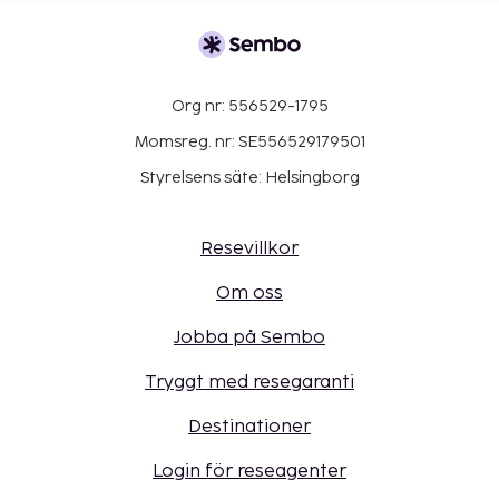
Org nr: 556529-1795
Momsreg. nr: SE556529179501
Styrelsens säte: Helsingborg
Resevillkor
Om oss
Jobba på Sembo
Tryggt med resegaranti
Destinationer
Login för reseagenter