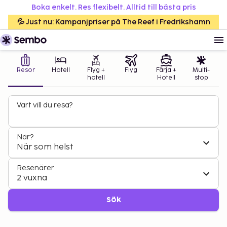
Boka enkelt. Res flexibelt. Alltid till bästa pris
💦 Just nu: Kampanjpriser på The Reef i Fredrikshamn
Resor
Hotell
Flyg +
Flyg
Färja +
Multi-
hotell
Hotell
stop
Vart vill du resa?
När?
När som helst
Resenärer
2 vuxna
Sök