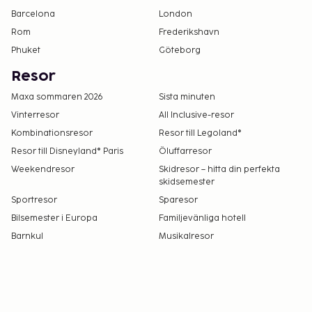
Barcelona
London
Rom
Frederikshavn
Phuket
Göteborg
Resor
Maxa sommaren 2026
Sista minuten
Vinterresor
All Inclusive-resor
Kombinationsresor
Resor till Legoland®
Resor till Disneyland® Paris
Öluffarresor
Weekendresor
Skidresor – hitta din perfekta
skidsemester
Sportresor
Sparesor
Bilsemester i Europa
Familjevänliga hotell
Barnkul
Musikalresor