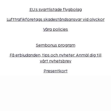
EU:s svartlistade flygbolag
Lufttrafikföretags skadeståndsansvar vid olyckor
Våra policies
Sembonus program
Få erbjudanden, tips och nyheter. Anmäl dig till
vårt nyhetsbrev
Presentkort
Cookie-inställningar
Missa inget – få de senaste
uppdateringarna