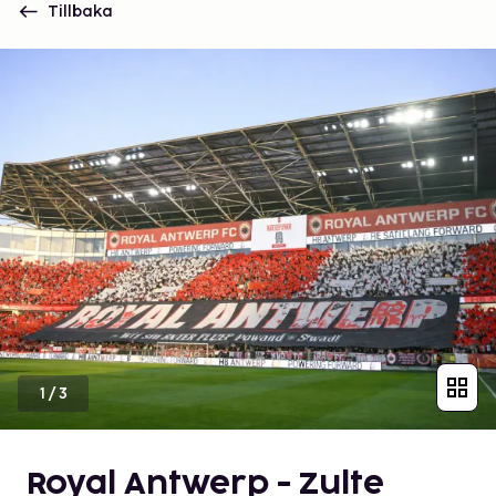
Tillbaka
1
/
3
Royal Antwerp - Zulte