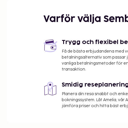
Varför välja Sem
Trygg och flexibel b
Få de bästa erbjudandena med vår
betalningsalternativ som passar ju
vanliga betalningsmetoder för en
transaktion.
Smidig reseplanerin
Planera din resa snabbt och enk
bokningssystem. Låt Amelia, vår AI
jämföra priser och hitta bäst erb