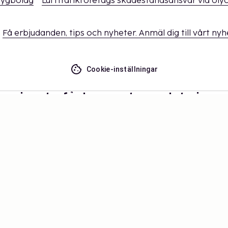
flygbolag
Lufttrafikföretags skadeståndsansvar vid oly
Få erbjudanden, tips och nyheter. Anmäl dig till vårt ny
Cookie-inställningar
ssa inget – få de senaste uppdateringa
 dig uppdaterad med det senaste från oss! Få reseinspira
tips och tillgång till exklusiva erbjudanden.
Prenumerera
©
2026
Stena Line Travel Group AB