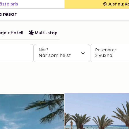
bästa pris
💦 Just nu: 
a resor
rja + Hotell
Multi-stop
När?
Resenärer
När som helst
2 vuxna