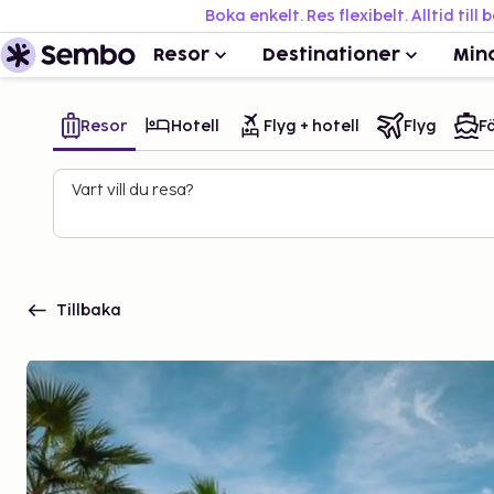
Boka enkelt. Res flexibelt. Alltid till 
Resor
Destinationer
Min
Resor
Hotell
Flyg + hotell
Flyg
Fä
Vart vill du resa?
Tillbaka