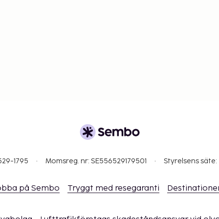
529-1795
Momsreg. nr: SE556529179501
Styrelsens säte:
obba på Sembo
Tryggt med resegaranti
Destinatione