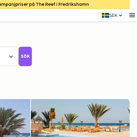
Kampanjpriser på The Reef i Fredrikshamn
SEK
Sök