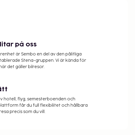
litar på oss
renhet är Sembo en del av den pålitliga
etablerade Stena-gruppen. Vi är kända för
när det gäller bilresor.
ätt
v hotell, flyg, semesterboenden och
lattform får du full flexibilitet och hållbara
resa precis som du vill.