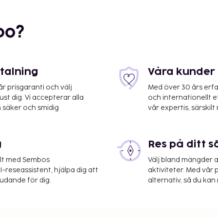
bo?
etalning
Våra kunder 
 prisgaranti och välj
Med över 30 års erfa
st dig. Vi accepterar alla
och internationellt 
 säker och smidig
vår expertis, särskilt 
g
Res på ditt s
elt med Sembos
Välj bland mängder a
-reseassistent, hjälpa dig att
aktiviteter. Med vår p
judande för dig.
alternativ, så du kan 