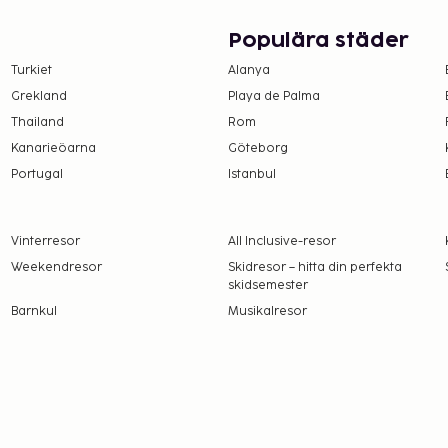
Populära städer
Turkiet
Alanya
Grekland
Playa de Palma
Thailand
Rom
Kanarieöarna
Göteborg
Portugal
Istanbul
Vinterresor
All Inclusive-resor
Weekendresor
Skidresor – hitta din perfekta
skidsemester
Barnkul
Musikalresor