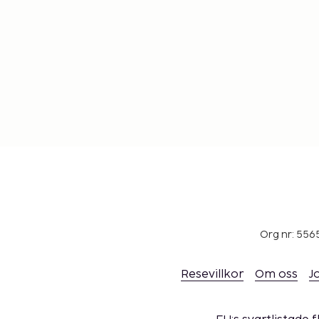
Org nr: 556
Resevillkor
Om oss
J