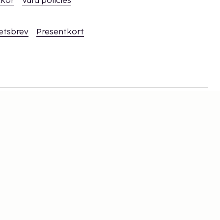
ckor
Våra policies
hetsbrev
Presentkort
rna
tion,