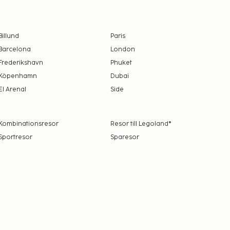
Billund
Paris
Barcelona
London
Frederikshavn
Phuket
Köpenhamn
Dubai
El Arenal
Side
Kombinationsresor
Resor till Legoland®
Sportresor
Sparesor