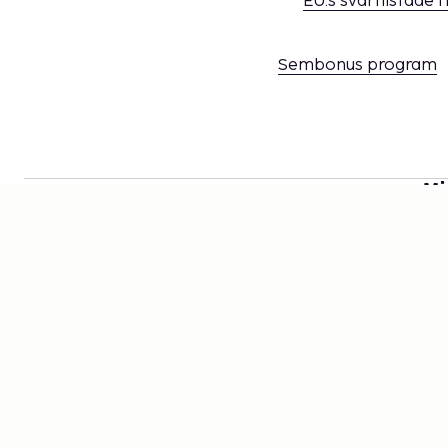
EU:s svartlistade 
Sembonus program
Mi
Håll