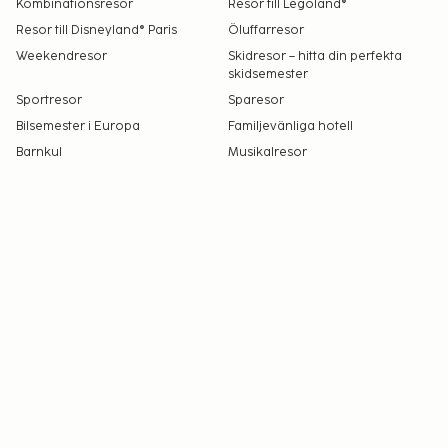
Kombinationsresor
Resor till Legoland®
Resor till Disneyland® Paris
Öluffarresor
Weekendresor
Skidresor – hitta din perfekta
skidsemester
Sportresor
Sparesor
Bilsemester i Europa
Familjevänliga hotell
Barnkul
Musikalresor