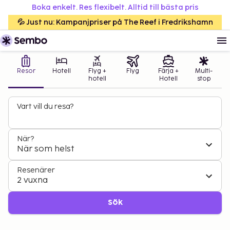
Boka enkelt. Res flexibelt. Alltid till bästa pris
💦 Just nu: Kampanjpriser på The Reef i Fredrikshamn
Resor
Hotell
Flyg +
Flyg
Färja +
Multi-
hotell
Hotell
stop
Vart vill du resa?
När?
När som helst
Resenärer
2 vuxna
Sök