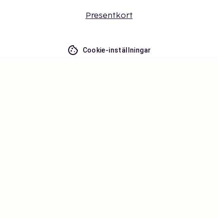
Presentkort
Cookie-inställningar
Missa inget – få de senaste
uppdateringarna
Håll dig uppdaterad med det senaste från oss! Få
reseinspiration, tips och tillgång till exklusiva
erbjudanden.
Prenumerera