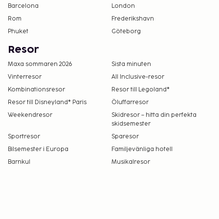
Barcelona
London
Rom
Frederikshavn
Phuket
Göteborg
Resor
Maxa sommaren 2026
Sista minuten
Vinterresor
All Inclusive-resor
Kombinationsresor
Resor till Legoland®
Resor till Disneyland® Paris
Öluffarresor
Weekendresor
Skidresor – hitta din perfekta
skidsemester
Sportresor
Sparesor
Bilsemester i Europa
Familjevänliga hotell
Barnkul
Musikalresor