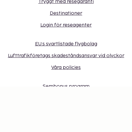
Tryggt med resegaranti
Destinationer
Login för reseagenter
EU:s svartlistade flygbolag
Lufttrafikföretags skadeståndsansvar vid olyckor
Våra policies
Sembonus program
Få erbjudanden, tips och nyheter. Anmäl dig till
vårt nyhetsbrev
Presentkort