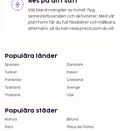
Res på ditt sätt
Välj bland mängder av hotell, flyg,
semesterboenden och aktiviteter. Med vår
plattform får du full flexibilitet och hållbara
alternativ, så du kan resa precis som du vill.
Populära länder
Spanien
Danmark
Turkiet
Italien
Frankrike
Grekland
Tyskland
Sverige
Thailand
USA
Populära städer
Alanya
Billund
Paris
Playa de Palma