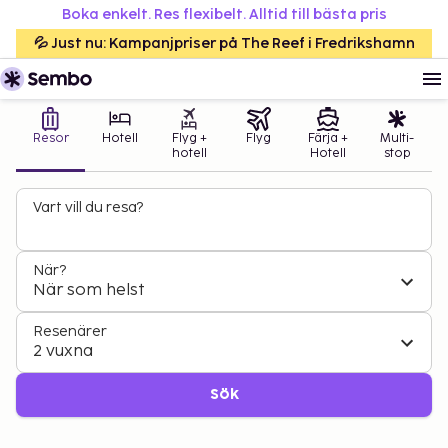
Boka enkelt. Res flexibelt. Alltid till bästa pris
💦 Just nu: Kampanjpriser på The Reef i Fredrikshamn
Resor
Hotell
Flyg +
Flyg
Färja +
Multi-
hotell
Hotell
stop
Vart vill du resa?
När?
När som helst
Resenärer
2 vuxna
Sök