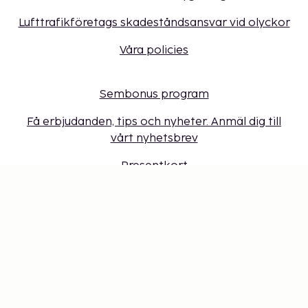
Lufttrafikföretags skadeståndsansvar vid olyckor
Våra policies
Sembonus program
Få erbjudanden, tips och nyheter. Anmäl dig till
vårt nyhetsbrev
Presentkort
Cookie-inställningar
Missa inget – få de senaste
uppdateringarna
Håll dig uppdaterad med det senaste från oss! Få
reseinspiration, tips och tillgång till exklusiva