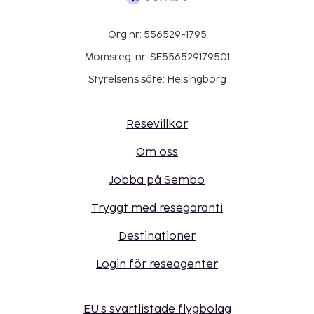
Org nr: 556529-1795
Momsreg. nr: SE556529179501
Styrelsens säte: Helsingborg
Resevillkor
Om oss
Jobba på Sembo
Tryggt med resegaranti
Destinationer
Login för reseagenter
EU:s svartlistade flygbolag