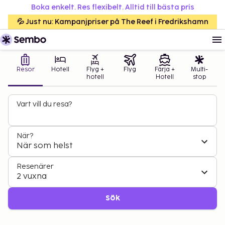
Boka enkelt. Res flexibelt. Alltid till bästa pris
💦 Just nu: Kampanjpriser på The Reef i Fredrikshamn
Resor
Hotell
Flyg +
Flyg
Färja +
Multi-
hotell
Hotell
stop
Vart vill du resa?
När?
När som helst
Resenärer
2 vuxna
Sök