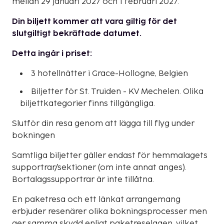
mellan 29 januari 2027 och 1 februari 2027.
Din biljett kommer att vara giltig för det
slutgiltigt bekräftade datumet.
Detta ingår i priset:
3 hotellnätter i Grace-Hollogne, Belgien
Biljetter för St. Truiden - KV Mechelen. Olika
biljettkategorier finns tillgängliga.
Slutför din resa genom att lägga till flyg under
bokningen
Samtliga biljetter gäller endast för hemmalagets
supportrar/sektioner (om inte annat anges).
Bortalagssupportrar är inte tillåtna.
En paketresa och ett länkat arrangemang
erbjuder resenärer olika bokningsprocesser men
ger samma skydd enligt paketreselagen, vilket