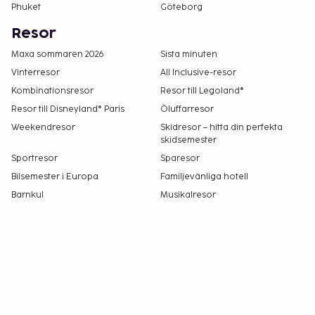
Phuket
Göteborg
Resor
Maxa sommaren 2026
Sista minuten
Vinterresor
All Inclusive-resor
Kombinationsresor
Resor till Legoland®
Resor till Disneyland® Paris
Öluffarresor
Weekendresor
Skidresor – hitta din perfekta
skidsemester
Sportresor
Sparesor
Bilsemester i Europa
Familjevänliga hotell
Barnkul
Musikalresor