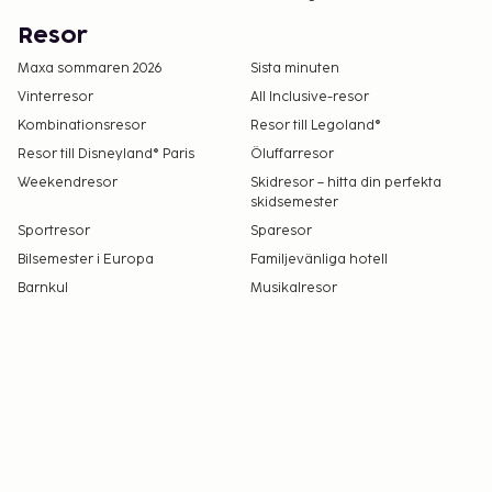
Resor
Maxa sommaren 2026
Sista minuten
Vinterresor
All Inclusive-resor
Kombinationsresor
Resor till Legoland®
Resor till Disneyland® Paris
Öluffarresor
Weekendresor
Skidresor – hitta din perfekta
skidsemester
Sportresor
Sparesor
Bilsemester i Europa
Familjevänliga hotell
Barnkul
Musikalresor