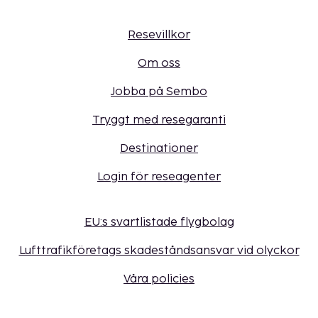
Resevillkor
Om oss
Jobba på Sembo
Tryggt med resegaranti
Destinationer
Login för reseagenter
EU:s svartlistade flygbolag
Lufttrafikföretags skadeståndsansvar vid olyckor
Våra policies