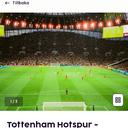
Tillbaka
1
/
3
Tottenham Hotspur -