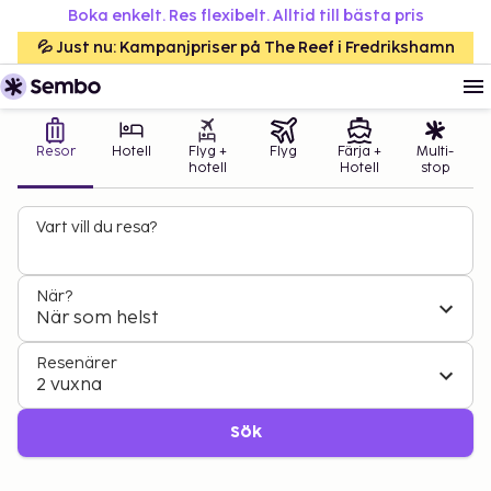
Boka enkelt. Res flexibelt. Alltid till bästa pris
💦 Just nu: Kampanjpriser på The Reef i Fredrikshamn
Resor
Hotell
Flyg +
Flyg
Färja +
Multi-
hotell
Hotell
stop
Vart vill du resa?
När?
När som helst
Resenärer
2 vuxna
Sök