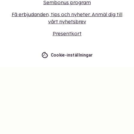
Sembonus program
Få erbjudanden, tips och nyheter. Anmäl dig till
vårt nyhetsbrev
Presentkort
Cookie-inställningar
Missa inget – få de senaste
uppdateringarna
Håll dig uppdaterad med det senaste från oss! Få
reseinspiration, tips och tillgång till exklusiva
erbjudanden.
Prenumerera