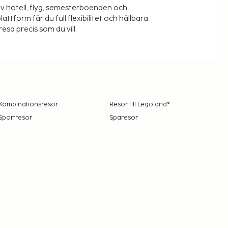
v hotell, flyg, semesterboenden och
lattform får du full flexibilitet och hållbara
resa precis som du vill.
Kombinationsresor
Resor till Legoland®
Sportresor
Sparesor