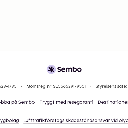
529-1795
Momsreg. nr: SE556529179501
Styrelsens säte:
obba på Sembo
Tryggt med resegaranti
Destinatione
flygbolag
Lufttrafikföretags skadeståndsansvar vid oly