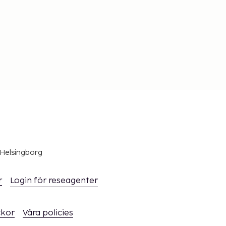
 Helsingborg
r
Login för reseagenter
ckor
Våra policies