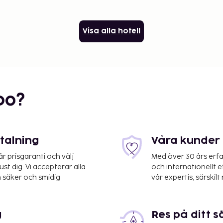
Visa alla hotell
bo?
etalning
Våra kunder 
 prisgaranti och välj
Med över 30 års erfa
st dig. Vi accepterar alla
och internationellt 
 säker och smidig
vår expertis, särskilt 
g
Res på ditt s