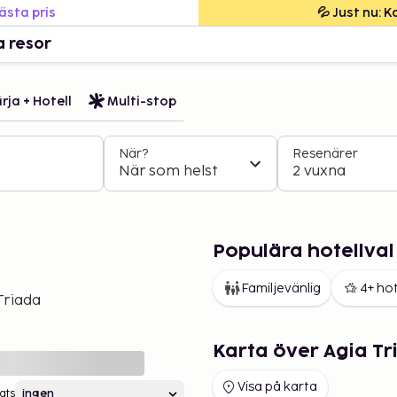
bästa pris
💦 Just nu: 
a resor
rja + Hotell
Multi-stop
När?
Resenärer
När som helst
2 vuxna
Populära hotellval 
Familjevänlig
4+ hot
Triada
Karta över Agia Tr
Visa på karta
ats