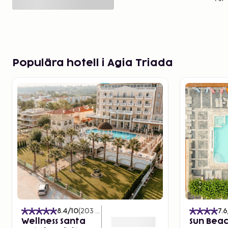
Populära hotell i Agia Triada
8.4
/10
(
203
Betyg
)
7.6
Wellness Santa
Sun Beac