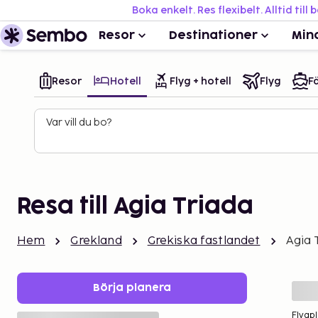
Boka enkelt. Res flexibelt. Alltid till 
Resor
Destinationer
Min
Resor
Hotell
Flyg + hotell
Flyg
Fä
Var vill du bo?
Resa till Agia Triada
Hem
Grekland
Grekiska fastlandet
Agia 
Börja planera
Flygpl