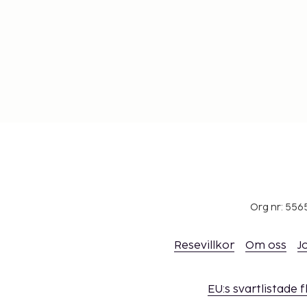
Org nr: 556
Resevillkor
Om oss
J
EU:s svartlistade 