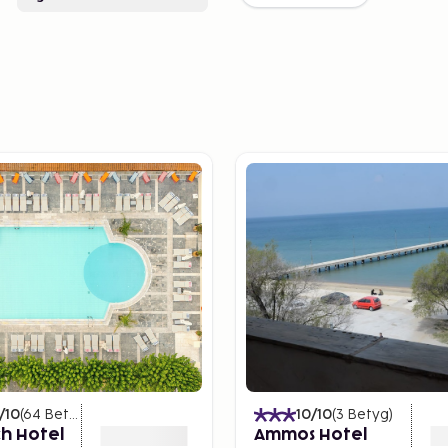
/10
(
64
Betyg
)
10
/10
(
3
Betyg
)
h Hotel
Ammos Hotel