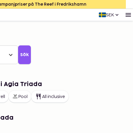
Kampanjpriser på The Reef i Fredrikshamn
SEK
Sök
i Agia Triada
ell
Pool
All inclusive
iada