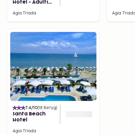
Hotel - Adults
Only
Agia Triada
Agia Triad
7.4
/10
(
18
Betyg
)
Santa Beach
Hotel
Agia Triada