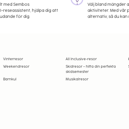
elt med Sembos
Välj bland mängder a
-reseassistent, hjälpa dig att
aktiviteter. Med vår p
judande för dig.
alternativ, så du kan 
Vinterresor
All Inclusive-resor
Weekendresor
Skidresor – hitta din perfekta
skidsemester
Barnkul
Musikalresor