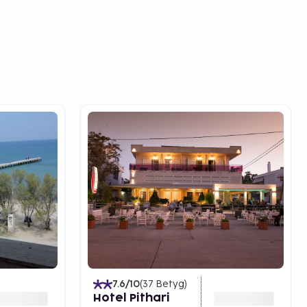
7.6
/10
(
37
Betyg
)
Hotel Pithari