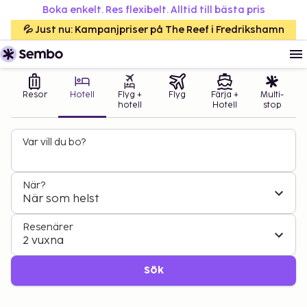
Boka enkelt. Res flexibelt. Alltid till bästa pris
💦 Just nu: Kampanjpriser på The Reef i Fredrikshamn
Resor
Hotell
Flyg +
Flyg
Färja +
Multi-
hotell
Hotell
stop
Var vill du bo?
När?
När som helst
Resenärer
2 vuxna
Sök