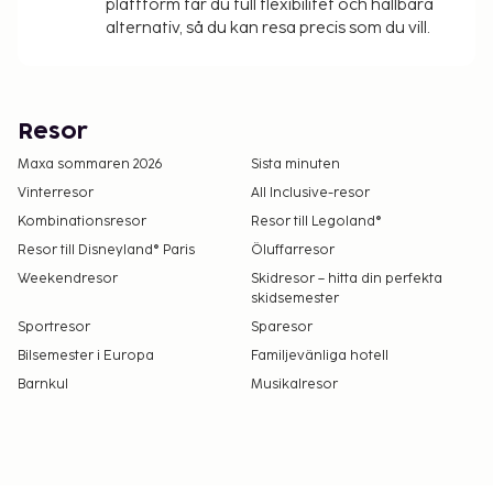
plattform får du full flexibilitet och hållbara
alternativ, så du kan resa precis som du vill.
Resor
Maxa sommaren 2026
Sista minuten
Vinterresor
All Inclusive-resor
Kombinationsresor
Resor till Legoland®
Resor till Disneyland® Paris
Öluffarresor
Weekendresor
Skidresor – hitta din perfekta
skidsemester
Sportresor
Sparesor
Bilsemester i Europa
Familjevänliga hotell
Barnkul
Musikalresor