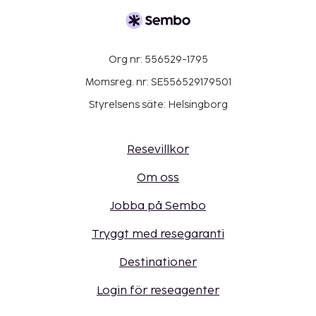
Org nr: 556529-1795
Momsreg. nr: SE556529179501
Styrelsens säte: Helsingborg
Resevillkor
Om oss
Jobba på Sembo
Tryggt med resegaranti
Destinationer
Login för reseagenter