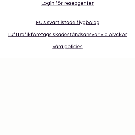
Login för reseagenter
EU:s svartlistade flygbolag
Lufttrafikföretags skadeståndsansvar vid olyckor
Våra policies
Sembonus program
Få erbjudanden, tips och nyheter. Anmäl dig till
vårt nyhetsbrev
Presentkort
Cookie-inställningar