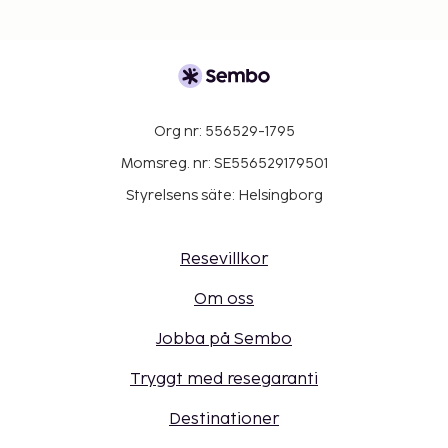
Org nr: 556529-1795
Momsreg. nr: SE556529179501
Styrelsens säte: Helsingborg
Resevillkor
Om oss
Jobba på Sembo
Tryggt med resegaranti
Destinationer