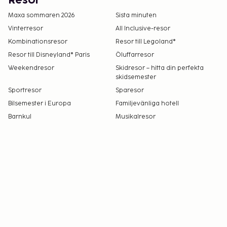
Resor
Maxa sommaren 2026
Sista minuten
Vinterresor
All Inclusive-resor
Kombinationsresor
Resor till Legoland®
Resor till Disneyland® Paris
Öluffarresor
Weekendresor
Skidresor – hitta din perfekta
skidsemester
Sportresor
Sparesor
Bilsemester i Europa
Familjevänliga hotell
Barnkul
Musikalresor