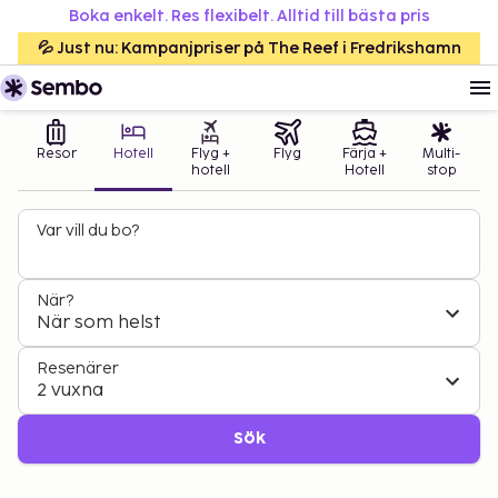
Boka enkelt. Res flexibelt. Alltid till bästa pris
💦 Just nu: Kampanjpriser på The Reef i Fredrikshamn
Resor
Hotell
Flyg +
Flyg
Färja +
Multi-
hotell
Hotell
stop
Var vill du bo?
När?
När som helst
Resenärer
2 vuxna
Sök