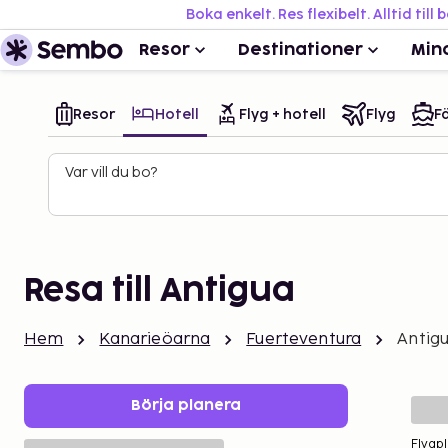
Boka enkelt. Res flexibelt. Alltid till 
Resor
Destinationer
Min
Resor
Hotell
Flyg + hotell
Flyg
Fä
Var vill du bo?
Resa till Antigua
Hem
Kanarieöarna
Fuerteventura
Antig
Börja planera
Flygpl