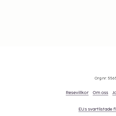
Org nr: 556
Resevillkor
Om oss
J
EU:s svartlistade 