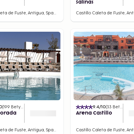
Salinas
Castillo Caleta de Fuste, Antigua, Spanien
0
(
199
Betyg
)
9.4
/10
(
33
Betyg
)
Dorada
Arena Castillo
Castillo Caleta de Fuste, Antigua, Spanien