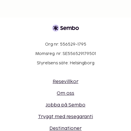
Org nr: 556529-1795
Momsreg. nr: SE556529179501
Styrelsens säte: Helsingborg
Resevillkor
Om oss
Jobba på Sembo
Tryggt med resegaranti
Destinationer