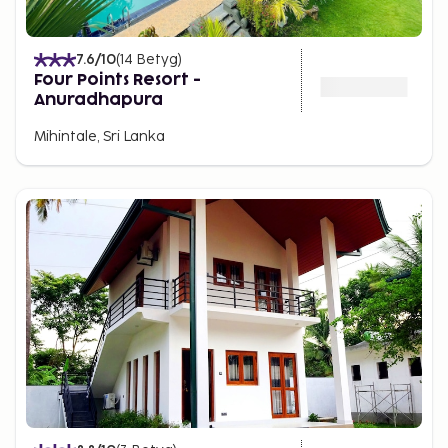
7.6
/10
(
14
Betyg
)
Four Points Resort -
Anuradhapura
Mihintale, Sri Lanka