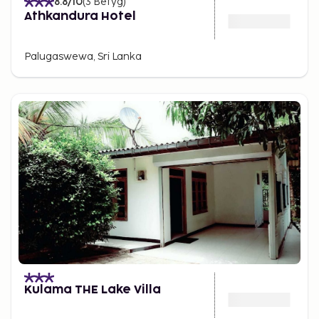
8.8
/10
(
3
Betyg
)
Athkandura Hotel
Palugaswewa, Sri Lanka
Kulama THE Lake Villa