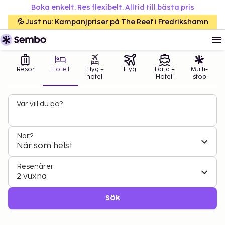
Boka enkelt. Res flexibelt. Alltid till bästa pris
💦 Just nu: Kampanjpriser på The Reef i Fredrikshamn
Resor
Hotell
Flyg +
Flyg
Färja +
Multi-
hotell
Hotell
stop
Var vill du bo?
När?
När som helst
Resenärer
2 vuxna
Sök