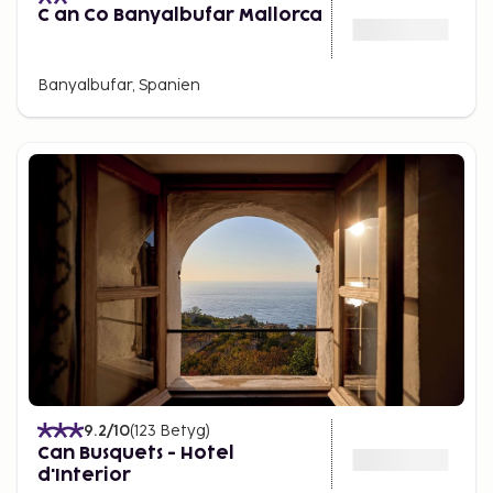
C an Co Banyalbufar Mallorca
Banyalbufar, Spanien
9.2
/10
(
123
Betyg
)
Can Busquets - Hotel
d'Interior