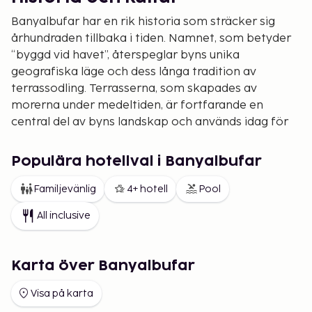
Banyalbufar har en rik historia som sträcker sig
århundraden tillbaka i tiden. Namnet, som betyder
“byggd vid havet”, återspeglar byns unika
geografiska läge och dess långa tradition av
terrassodling. Terrasserna, som skapades av
morerna under medeltiden, är fortfarande en
central del av byns landskap och används idag för
att odla vin och andra lokala produkter.
Besök det historiska tornet Torre des Verger, som
Populära hotellval i Banyalbufar
en gång fungerade som ett vakttorn för att skydda
Familjevänlig
4+ hotell
Pool
området mot piratattacker. Tornet erbjuder
fantastisk utsikt över kusten och är en populär
All inclusive
plats för fotografering.
Naturupplevelser och vandring
Karta över Banyalbufar
Om du är intresserad av friluftsliv är Banyalbufar en
utmärkt utgångspunkt. Området är omgivet av
Visa på karta
vandringsleder som leder genom