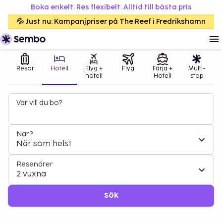
Boka enkelt. Res flexibelt. Alltid till bästa pris
💦 Just nu: Kampanjpriser på The Reef i Fredrikshamn
Resor
Hotell
Flyg +
Flyg
Färja +
Multi-
hotell
Hotell
stop
Var vill du bo?
När?
När som helst
Resenärer
2 vuxna
Sök