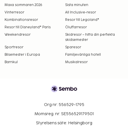
Maxa sommaren 2026
Sista minuten
Vinterresor
All Inclusive-resor
Kombinationsresor
Resor till Legoland®
Resor till Disneyland® Paris
Öluffarresor
Weekendresor
Skidresor – hitta din perfekta
skidsemester
Sportresor
Sparesor
Bilsemester i Europa
Familjevänliga hotell
Barnkul
Musikalresor
Org nr: 556529-1795
Momsreg. nr: SE556529179501
Styrelsens säte: Helsingborg