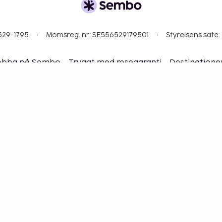
529-1795
Momsreg. nr: SE556529179501
Styrelsens säte:
obba på Sembo
Tryggt med resegaranti
Destinatione
flygbolag
Lufttrafikföretags skadeståndsansvar vid oly
Få erbjudanden, tips och nyheter. Anmäl dig till vårt ny
Cookie-inställningar
ssa inget – få de senaste uppdateringa
 dig uppdaterad med det senaste från oss! Få reseinspira
tips och tillgång till exklusiva erbjudanden.