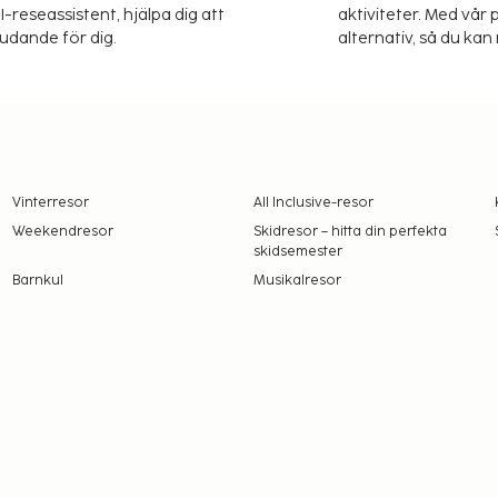
-reseassistent, hjälpa dig att
aktiviteter. Med vår p
judande för dig.
alternativ, så du kan 
Vinterresor
All Inclusive-resor
Weekendresor
Skidresor – hitta din perfekta
skidsemester
Barnkul
Musikalresor