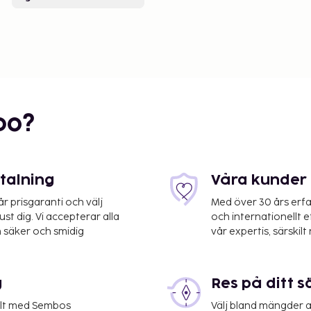
bo?
etalning
Våra kunder 
 prisgaranti och välj
Med över 30 års erfa
st dig. Vi accepterar alla
och internationellt 
 säker och smidig
vår expertis, särskilt 
g
Res på ditt s
elt med Sembos
Välj bland mängder a