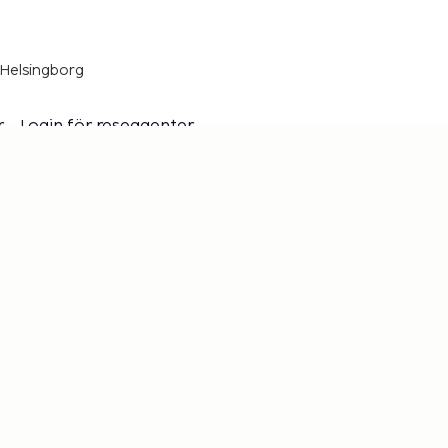
 Helsingborg
r
Login för reseagenter
ckor
Våra policies
hetsbrev
Presentkort
rna
tion,