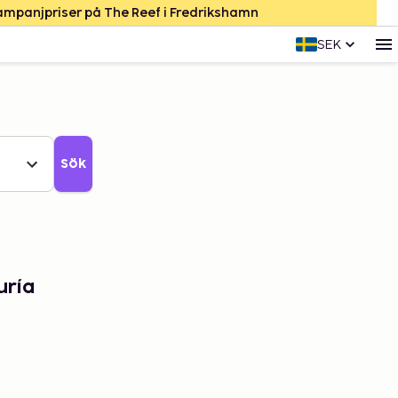
Kampanjpriser på The Reef i Fredrikshamn
SEK
Sök
uría