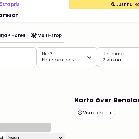
bästa pris
💦 Just nu: 
a resor
rja + Hotell
Multi-stop
När?
Resenärer
När som helst
2 vuxna
Karta över Benala
Visa på karta
ats