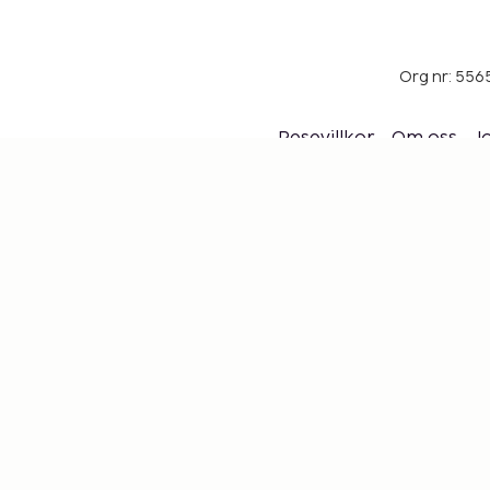
Org nr: 556
Resevillkor
Om oss
J
EU:s svartlistade 
Sembonus program
Mi
Håll