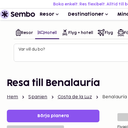
Boka enkelt. Res flexibelt. Alltid till 
Resor
Destinationer
Min
Resor
Hotell
Flyg + hotell
Flyg
Fä
Var vill du bo?
Resa till Benalauría
Hem
Spanien
Costa de la Luz
Benalauría
Börja planera
Flygpl