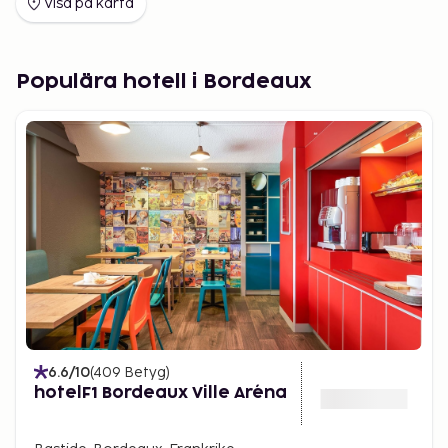
du själv hur du vill resa och hur länge du vill stanna –
Visa på karta
friheten är din.
Saker att göra i Bordeaux
Populära hotell i Bordeaux
I Bordeaux finns något för alla. Promenera över
Place de la Bourse, ta en cykeltur längs floden eller
besök Cité du Vin – stadens moderna vinmuseum.
För en lugnare dag, slå dig ner på en uteservering
med en kaffe och se livet passera. Bordeaux är en
stad för dig som vill resa långsamt, men uppleva
mycket.
6.6
/10
(
409
Betyg
)
hotelF1 Bordeaux Ville Aréna