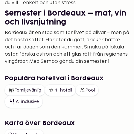
du vill – enkelt och utan stress.
Semester i Bordeaux – mat, vin
och livsnjutning
Bordeaux är en stad som tar livet på allvar – men på
det bästa sättet. Här äter du gott, dricker bättre
och tar dagen som den kommer. Smaka på lokala
ostar, färska ostron och ett glas rött från regionens
vingårdar. Med Sembo gör du din semester i
Bordeaux enkel, prisvärd och fylld med valfrihet.
Populära hotellval i Bordeaux
Kombinationsresor till
Bordeaux
Familjevänlig
4+ hotell
Pool
Vill du uppleva mer av sydvästra Frankrike? Då är en
All inclusive
kombinationsresa till Bordeaux perfekt. Kombinera
några dagar i staden med besök i vinområden som
Médoc eller Saint-Émilion, eller fortsätt till
Karta över Bordeaux
Atlantkusten för strand och surf. Hos Sembo väljer