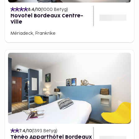
8.4
/10
(
1000
Betyg
)
Novotel Bordeaux Centre-
Ville
Mériadeck, Frankrike
7.4
/10
(
1393
Betyg
)
Ténéo Apparthôtel Bordeaux