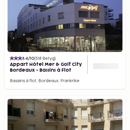
8.4
/10
(
518
Betyg
)
Appart Hôtel Mer & Golf City
Bordeaux - Bassins à Flot
Bassins à flot, Bordeaux, Frankrike