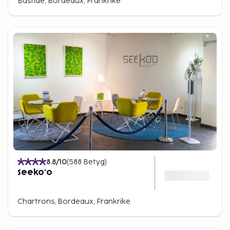
Bastide, Bordeaux, Frankrike
8.8
/10
(
588
Betyg
)
Seeko'o
Chartrons, Bordeaux, Frankrike