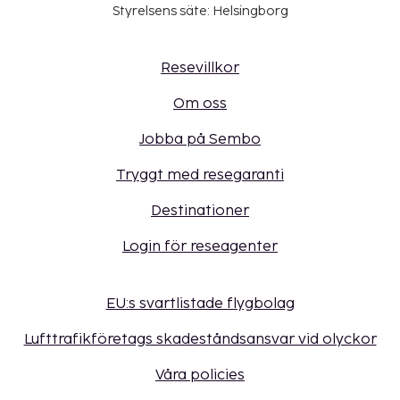
Styrelsens säte: Helsingborg
Resevillkor
Om oss
Jobba på Sembo
Tryggt med resegaranti
Destinationer
Login för reseagenter
EU:s svartlistade flygbolag
Lufttrafikföretags skadeståndsansvar vid olyckor
Våra policies