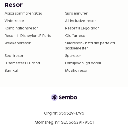
Resor
Maxa sommaren 2026
Sista minuten
Vinterresor
All Inclusive-resor
Kombinationsresor
Resor till Legoland®
Resor till Disneyland® Paris
Öluffarresor
Weekendresor
Skidresor – hitta din perfekta
skidsemester
Sportresor
Sparesor
Bilsemester i Europa
Familjevänliga hotell
Barnkul
Musikalresor
Org nr: 556529-1795
Momsreg. nr: SE556529179501