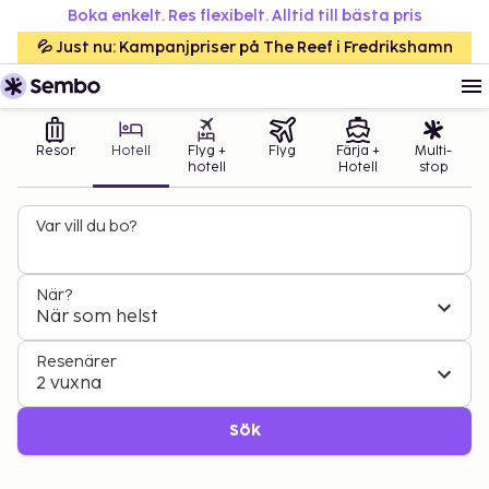
Boka enkelt. Res flexibelt. Alltid till bästa pris
💦 Just nu: Kampanjpriser på The Reef i Fredrikshamn
Resor
Hotell
Flyg +
Flyg
Färja +
Multi-
hotell
Hotell
stop
Var vill du bo?
När?
När som helst
Resenärer
2 vuxna
Sök