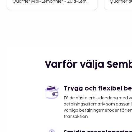
Quartier Midi-Lemonnier - Zuid-Lemonnierwijk, Brussels, Belgium
Varför välja Sem
Trygg och flexibel b
Få de bästa erbjudandena med vår
betalningsalternativ som passar ju
vanliga betalningsmetoder för en
transaktion.