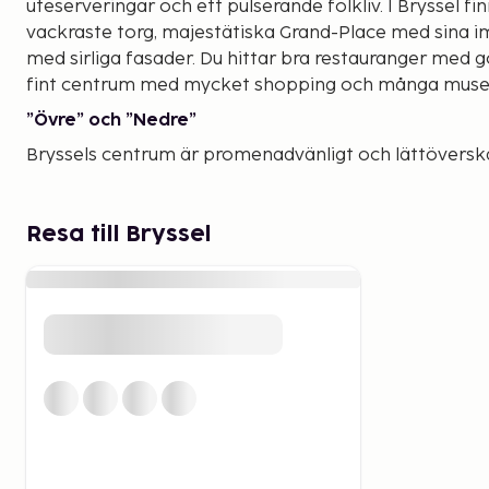
uteserveringar och ett pulserande folkliv. I Bryssel fi
vackraste torg, majestätiska Grand-Place med sina
med sirliga fasader. Du hittar bra restauranger med go
fint centrum med mycket shopping och många muse
”Övre” och ”Nedre”
Bryssels centrum är promenadvänligt och lättöverskå
delarna ”Upper City” präglas av breda avenyer och d
Bruxelles. Här ligger Kungliga palatset, flera museer 
shoppingstråk. I Bryssel downtown är gatubilden an
Resa till Bryssel
gränder och välbevarade torg med många krogar och
Dansaert finner du hippa designbutiker, trendiga rest
Belgiska kreatörer och internationell märkeshoppi
Trots att Bryssel är en ”liten” storstad finner du här 
exklusiv märkesshopping och lite mer udda designers.
shoppingstråket ligger längs Boulevard de Waterloo 
stadens sydöstra del. Här finns internationella märke
belgiska modeskapare som Chine, Olivier Strelli och 
livsstilsbutiken I de B.