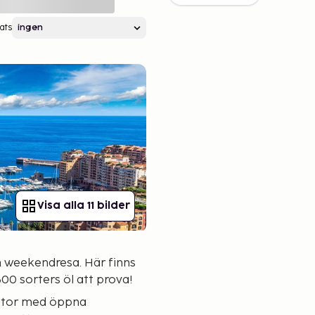
ats
Visa alla 11 bilder
n weekendresa. Här finns
00 sorters öl att prova!
gator med öppna