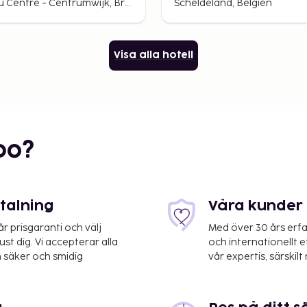
Quartier du Centre - Centrumwijk, Brussels, Belgium
Scheldeland, Belgien
Visa alla hotell
bo?
etalning
Våra kunder 
 prisgaranti och välj
Med över 30 års erfa
st dig. Vi accepterar alla
och internationellt 
 säker och smidig
vår expertis, särskilt 