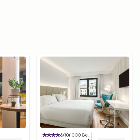
8
/10
(
1000
Betyg
)