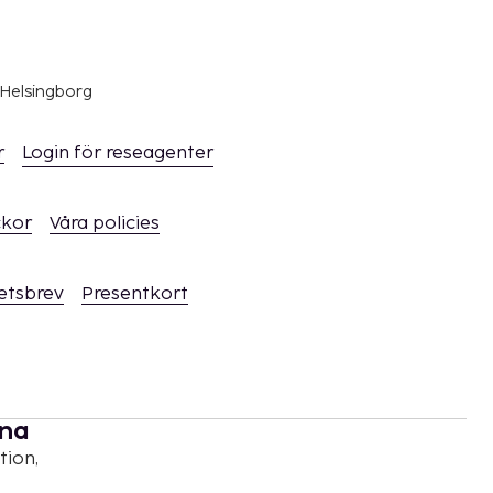
 Helsingborg
r
Login för reseagenter
ckor
Våra policies
hetsbrev
Presentkort
rna
tion,