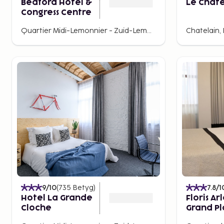
Bedford Hotel &
Le Châte
Chartreux ligger baren Le Greenwich som använts vid f
Congress Centre
övrigt har varje Brysselkvarter sina lokala ölhak d
Quartier Midi-Lemonnier - Zuid-Lemonnierwijk, Brussels, Belgium
Chatelain, 
av Belgiens 300 ölsorter…
Sembo gillar
På Brasserie Mokafe äter du belgisk mat och njut
atmosfären. Galerie du Roi, 9
Chokladen… I Belgien gör man stora praliner fyl
creme fraîche. Den mest kända chokladen komm
butiker över hela staden.
Loppmarknaden på Place du Jeu de Balle. Här finn
men bästa utbudet är på söndagarna.
Mini-Europe. Om du reser med barn ska du bes
är fylld med 350 modeller av kända europeiska 
till Heysel.
9
/10
(
735
Betyg
)
7.8
/1
Hotel La Grande
Floris Ar
Cloche
Grand P