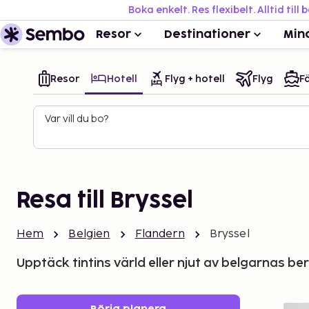
Boka enkelt. Res flexibelt. Alltid till 
Resor
Destinationer
Min
Resor
Hotell
Flyg + hotell
Flyg
Fä
Var vill du bo?
Resa till Bryssel
Hem
Belgien
Flandern
Bryssel
Upptäck tintins värld eller njut av belgarnas b