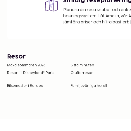
Smidig reseplanerin
Planera din resa snabbt och enk
bokningssystem. Låt Amelia, vår AI
jämföra priser och hitta bäst erb
Resor
Maxa sommaren 2026
Sista minuten
Resor till Disneyland® Paris
Öluffarresor
Bilsemester i Europa
Familjevänliga hotell