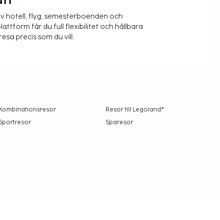
ätt
v hotell, flyg, semesterboenden och
lattform får du full flexibilitet och hållbara
resa precis som du vill.
Kombinationsresor
Resor till Legoland®
Sportresor
Sparesor