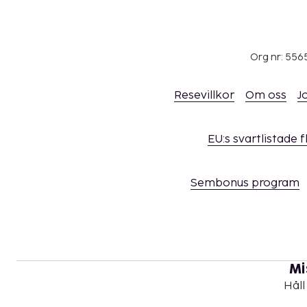
Org nr: 556
Resevillkor
Om oss
J
EU:s svartlistade 
Sembonus program
Mi
Håll