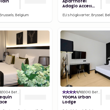
lain
Aparthotel
lera filminspelningar. I
Adagio Access
Brussels Europe
är du kan provsmaka någon
Brussels, Belgium
EU:s högkvarter, Bryssel, Be
er av den lokala
lda med nougatkräm eller
er från Godiva som har
s handlare varje dag,
öka denna temapark som
byggnader. Ta tunnelbanan
0
(
1004
Betyg
)
9
/10
(
1010
Betyg
)
lequin
YOOMA Urban
lace
Lodge