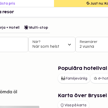
bästa pris
💦 Just nu: 
a resor
rja + Hotell
Multi-stop
När?
Resenärer
När som helst
2 vuxna
Populära hotellval 
Familjevänlig
4+ hot
erömda öl
Karta över Bryssel
Visa på karta