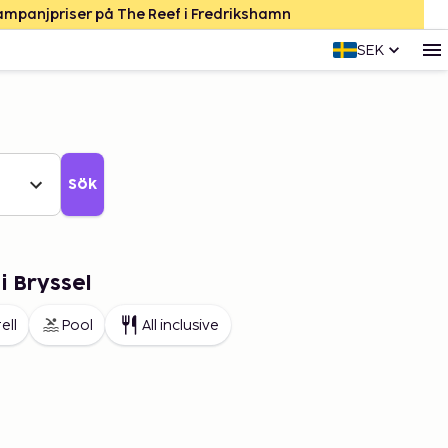
Kampanjpriser på The Reef i Fredrikshamn
SEK
Sök
i Bryssel
ell
Pool
All inclusive