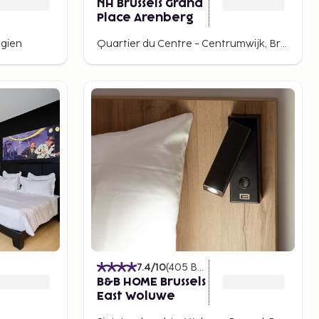
NH Brussels Grand
Place Arenberg
lgien
Quartier du Centre - Centrumwijk, Brussels, Belgium
7.4
/10
(
405
Betyg
)
B&B HOME Brussels
East Woluwe