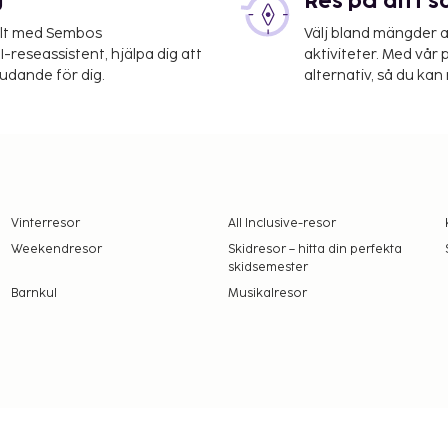
g
Res på ditt s
elt med Sembos
Välj bland mängder a
-reseassistent, hjälpa dig att
aktiviteter. Med vår p
judande för dig.
alternativ, så du kan 
Vinterresor
All Inclusive-resor
Weekendresor
Skidresor – hitta din perfekta
skidsemester
Barnkul
Musikalresor