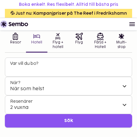
Boka enkelt. Res flexibelt. Alltid till bästa pris
💦 Just nu: Kampanjpriser på The Reef i Fredrikshamn
Resor
Hotell
Flyg +
Flyg
Färja +
Multi-
hotell
Hotell
stop
Var vill du bo?
När?
När som helst
Resenärer
2 vuxna
Sök