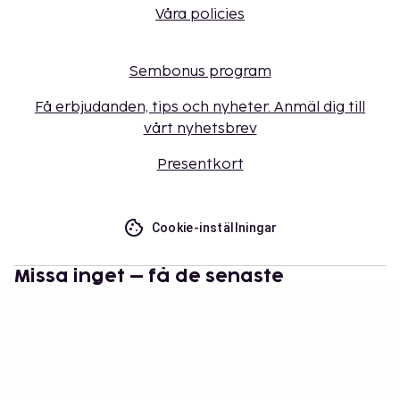
Våra policies
Sembonus program
Få erbjudanden, tips och nyheter. Anmäl dig till
vårt nyhetsbrev
Presentkort
Cookie-inställningar
Missa inget – få de senaste
uppdateringarna
Håll dig uppdaterad med det senaste från oss! Få
reseinspiration, tips och tillgång till exklusiva
erbjudanden.