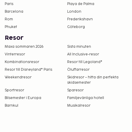
läggning och könsidentitet (HBTQ+-vänligt).
Paris
Playa de Palma
Barcelona
London
Rom
Frederikshavn
Phuket
Göteborg
Resor
Maxa sommaren 2026
Sista minuten
Vinterresor
All Inclusive-resor
Kombinationsresor
Resor till Legoland®
Resor till Disneyland® Paris
Öluffarresor
Weekendresor
Skidresor – hitta din perfekta
skidsemester
Sportresor
Sparesor
Bilsemester i Europa
Familjevänliga hotell
Barnkul
Musikalresor