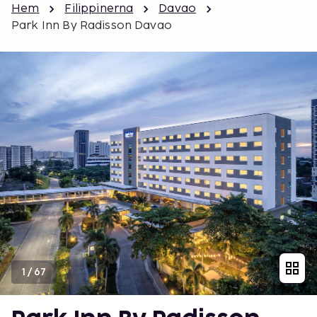
Hem
Filippinerna
Davao
Park Inn By Radisson Davao
1
/
67