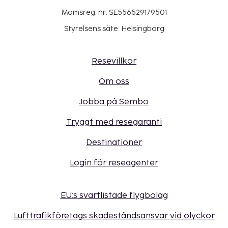
Momsreg. nr: SE556529179501
Styrelsens säte: Helsingborg
Resevillkor
Om oss
Jobba på Sembo
Tryggt med resegaranti
Destinationer
Login för reseagenter
EU:s svartlistade flygbolag
Lufttrafikföretags skadeståndsansvar vid olyckor