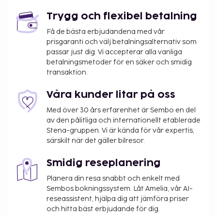
hotell finns det event- och konferensutrymmen på
Trygg och flexibel betalning
upp till 184 kvadratmeter, däribland konferensrum
och mötesrum. Avgiftsfri parkering erbjuds på plats.
Få de bästa erbjudandena med vår
prisgaranti och välj betalningsalternativ som
Här erbjuds utomhuspool och fitnesscenter. Detta
passar just dig. Vi accepterar alla vanliga
hotell har även gratis wi-fi, conciergetjänster och
betalningsmetoder för en säker och smidig
bröllopstjänster. Du kan äta gott på VANDA
transaktion.
Restaurant, en restaurang restaurang som
specialiserat sig på internationell gastronomi, där
Våra kunder litar på oss
du kan ta en drink i deras loungebar och avnjuta
Med över 30 års erfarenhet är Sembo en del
middagen under bar himmel. Vill du ta det lugnt på
av den pålitliga och internationellt etablerade
rummet erbjuds även rumsservice (under
Stena-gruppen. Vi är kända för vår expertis,
begränsade tider). Mingla med andra gäster - här
särskilt när det gäller bilresor.
erbjuds alla gäster gratis mottagning dagligen.
Avsluta dagen med en drink på boendets bar vid
Smidig reseplanering
poolen. Frukostbuffé serveras på vardagar mellan
Planera din resa snabbt och enkelt med
06.00 och 10.30 och på helger mellan 06.00 och
Sembos bokningssystem. Låt Amelia, vår AI-
11.00 mot en avgift.
reseassistent, hjälpa dig att jämföra priser
Avgift för frukostbuffé: PHP 850 för vuxna och
och hitta bäst erbjudande för dig.