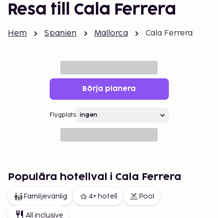
Resa till Cala Ferrera
Hem
Spanien
Mallorca
Cala Ferrera
Börja planera
Flygplats
Populära hotellval i Cala Ferrera
Familjevänlig
4+ hotell
Pool
All inclusive