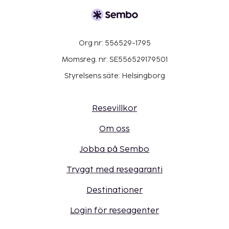
Org nr: 556529-1795
Momsreg. nr: SE556529179501
Styrelsens säte: Helsingborg
Resevillkor
Om oss
Jobba på Sembo
Tryggt med resegaranti
Destinationer
Login för reseagenter