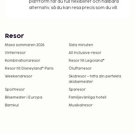
plattform får du full flexibilitet och hållbara
alternativ, så du kan resa precis som du vill.
Resor
Maxa sommaren 2026
Sista minuten
Vinterresor
All Inclusive-resor
Kombinationsresor
Resor till Legoland®
Resor till Disneyland® Paris
Öluffarresor
Weekendresor
Skidresor – hitta din perfekta
skidsemester
Sportresor
Sparesor
Bilsemester i Europa
Familjevänliga hotell
Barnkul
Musikalresor