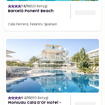
7.8
/10
(
123
Betyg
)
Barceló Ponent Beach
Cala Ferrera, Felanitx, Spanien
9.2
/10
(
193
Betyg
)
Monsuau Cala D'Or Hotel -