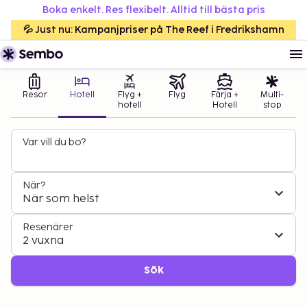
Boka enkelt. Res flexibelt. Alltid till bästa pris
💦 Just nu: Kampanjpriser på The Reef i Fredrikshamn
Resor
Hotell
Flyg +
Flyg
Färja +
Multi-
hotell
Hotell
stop
Var vill du bo?
När?
När som helst
Resenärer
2 vuxna
Sök