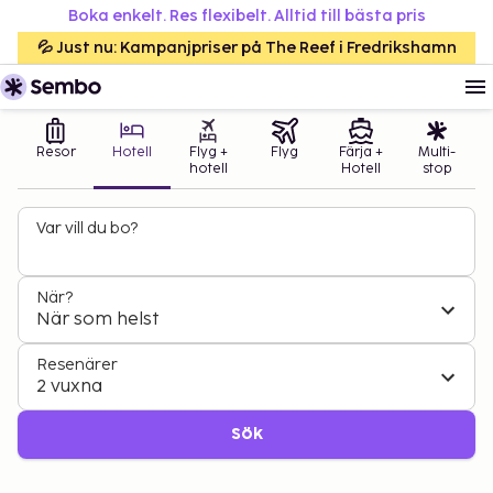
Boka enkelt. Res flexibelt. Alltid till bästa pris
💦 Just nu: Kampanjpriser på The Reef i Fredrikshamn
Resor
Hotell
Flyg +
Flyg
Färja +
Multi-
hotell
Hotell
stop
Var vill du bo?
När?
När som helst
Resenärer
2 vuxna
Sök