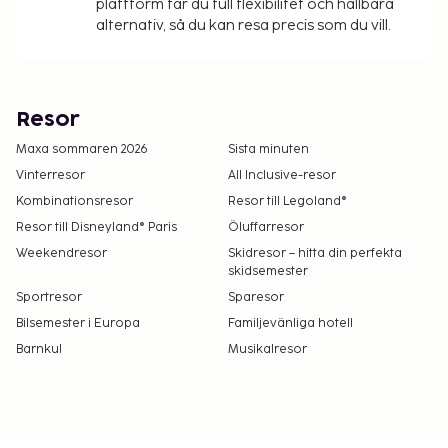
plattform får du full flexibilitet och hållbara
alternativ, så du kan resa precis som du vill.
Resor
Maxa sommaren 2026
Sista minuten
Vinterresor
All Inclusive-resor
Kombinationsresor
Resor till Legoland®
Resor till Disneyland® Paris
Öluffarresor
Weekendresor
Skidresor – hitta din perfekta
skidsemester
Sportresor
Sparesor
Bilsemester i Europa
Familjevänliga hotell
Barnkul
Musikalresor