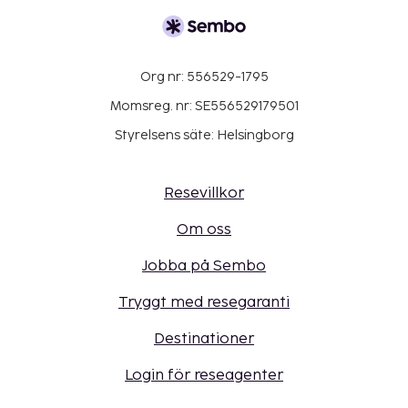
Org nr: 556529-1795
Momsreg. nr: SE556529179501
Styrelsens säte: Helsingborg
Resevillkor
Om oss
Jobba på Sembo
Tryggt med resegaranti
Destinationer
Login för reseagenter