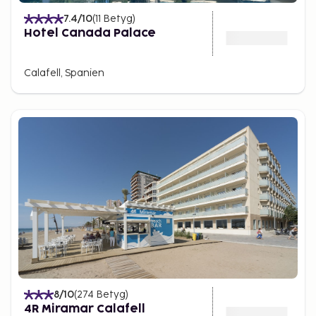
7.4
/10
(
11
Betyg
)
Hotel Canada Palace
Calafell, Spanien
8
/10
(
274
Betyg
)
4R Miramar Calafell