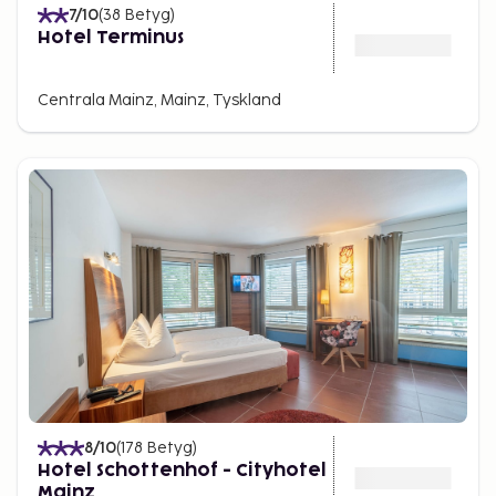
7
/10
(
38
Betyg
)
Hotel Terminus
Centrala Mainz, Mainz, Tyskland
8
/10
(
178
Betyg
)
Hotel Schottenhof - Cityhotel
Mainz