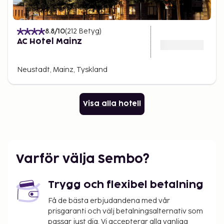
8.8
/10
(
212
Betyg
)
AC Hotel Mainz
Neustadt, Mainz, Tyskland
Visa alla hotell
Varför välja Sembo?
Trygg och flexibel betalning
Få de bästa erbjudandena med vår
prisgaranti och välj betalningsalternativ som
passar just dig. Vi accepterar alla vanliga