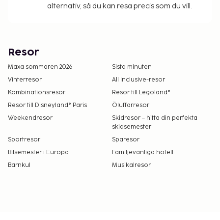
alternativ, så du kan resa precis som du vill.
Resor
Maxa sommaren 2026
Sista minuten
Vinterresor
All Inclusive-resor
Kombinationsresor
Resor till Legoland®
Resor till Disneyland® Paris
Öluffarresor
Weekendresor
Skidresor – hitta din perfekta
skidsemester
Sportresor
Sparesor
Bilsemester i Europa
Familjevänliga hotell
Barnkul
Musikalresor