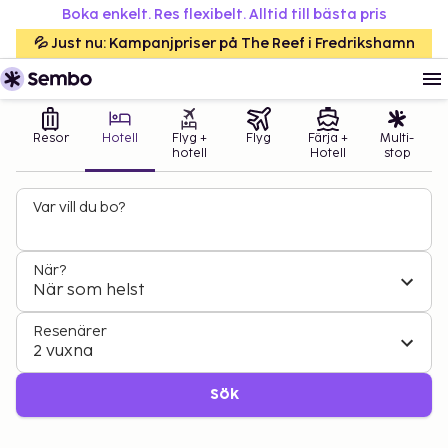
Boka enkelt. Res flexibelt. Alltid till bästa pris
💦 Just nu: Kampanjpriser på The Reef i Fredrikshamn
Resor
Hotell
Flyg +
Flyg
Färja +
Multi-
hotell
Hotell
stop
Var vill du bo?
När?
När som helst
Resenärer
2 vuxna
Sök