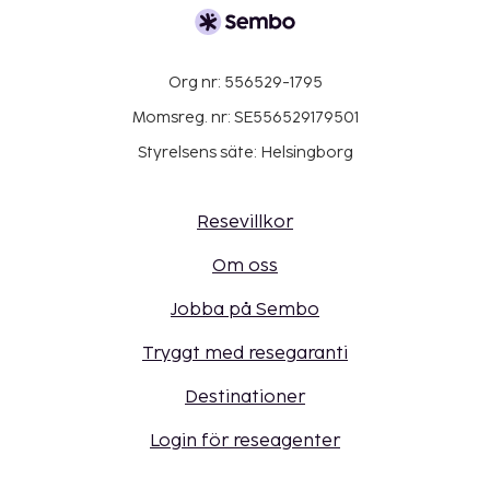
Org nr: 556529-1795
Momsreg. nr: SE556529179501
Styrelsens säte: Helsingborg
Resevillkor
Om oss
Jobba på Sembo
Tryggt med resegaranti
Destinationer
Login för reseagenter