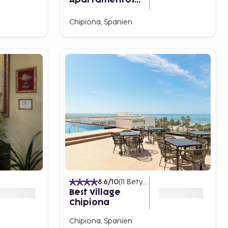
Apartamentos
Marina Luz
Chipiona, Spanien
8.6
/10
(
11
Betyg
)
Best Village
Chipiona
Chipiona, Spanien