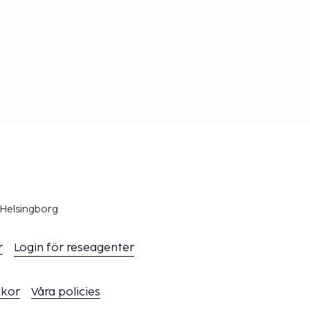
 Helsingborg
r
Login för reseagenter
ckor
Våra policies