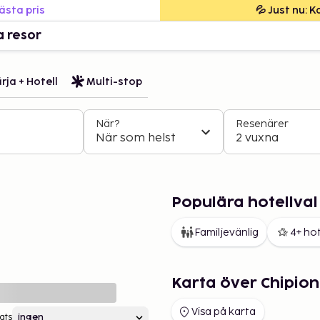
bästa pris
💦 Just nu: 
a resor
rja + Hotell
Multi-stop
När?
Resenärer
När som helst
2 vuxna
Populära hotellval
Familjevänlig
4+ hot
Karta över Chipio
Visa på karta
ats