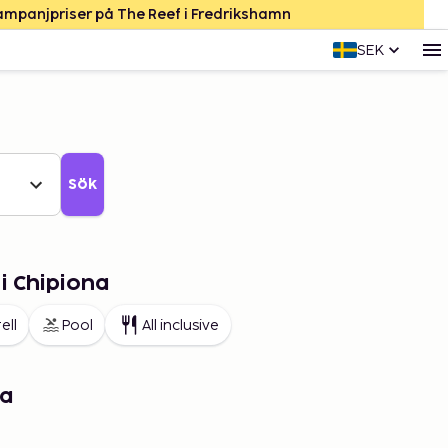
Kampanjpriser på The Reef i Fredrikshamn
SEK
Sök
 i Chipiona
ell
Pool
All inclusive
na