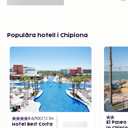
Populära hotell i Chipiona
8.6
/10
(
272
Betyg
)
El Paseo
Hotel Best Costa