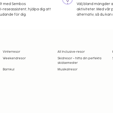
elt med Sembos
Välj bland mängder a
-reseassistent, hjälpa dig att
aktiviteter. Med vår p
judande för dig.
alternativ, så du kan 
Vinterresor
All Inclusive-resor
Weekendresor
Skidresor – hitta din perfekta
skidsemester
Barnkul
Musikalresor