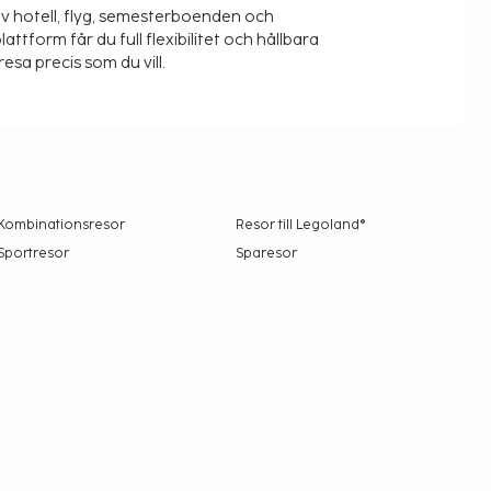
v hotell, flyg, semesterboenden och
lattform får du full flexibilitet och hållbara
resa precis som du vill.
Kombinationsresor
Resor till Legoland®
Sportresor
Sparesor