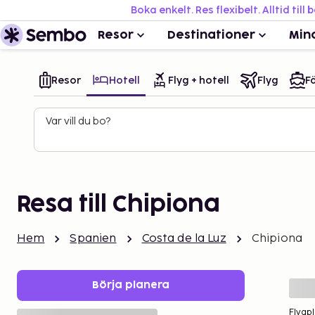
Boka enkelt. Res flexibelt. Alltid till 
Resor
Destinationer
Min
Resor
Hotell
Flyg + hotell
Flyg
Fä
Var vill du bo?
Resa till Chipiona
Hem
Spanien
Costa de la Luz
Chipiona
Börja planera
Flygpl