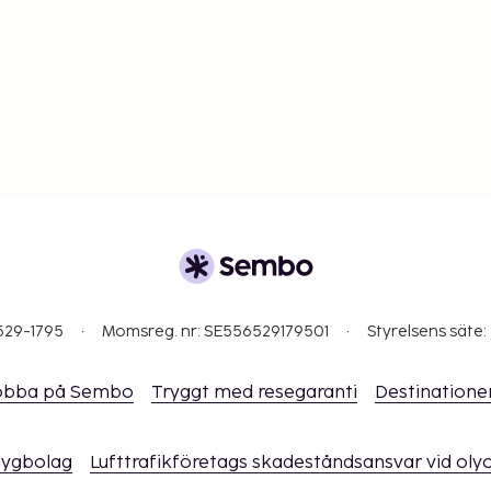
529-1795
Momsreg. nr: SE556529179501
Styrelsens säte:
obba på Sembo
Tryggt med resegaranti
Destinatione
flygbolag
Lufttrafikföretags skadeståndsansvar vid oly