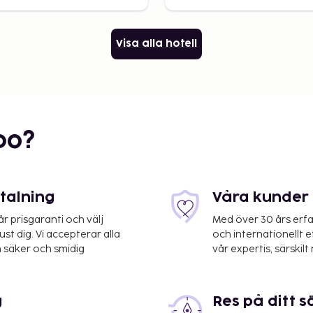
Visa alla hotell
bo?
etalning
Våra kunder 
 prisgaranti och välj
Med över 30 års erfa
st dig. Vi accepterar alla
och internationellt 
 säker och smidig
vår expertis, särskilt 
g
Res på ditt s