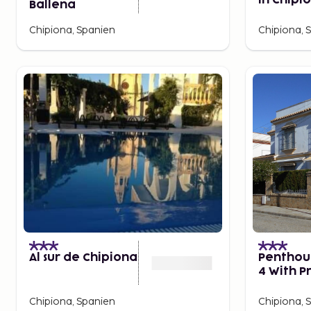
in Chipi
Ballena
Chipiona, Spanien
Chipiona, 
Al sur de Chipiona
Penthous
4 With P
Garden
Chipiona, Spanien
Chipiona, 