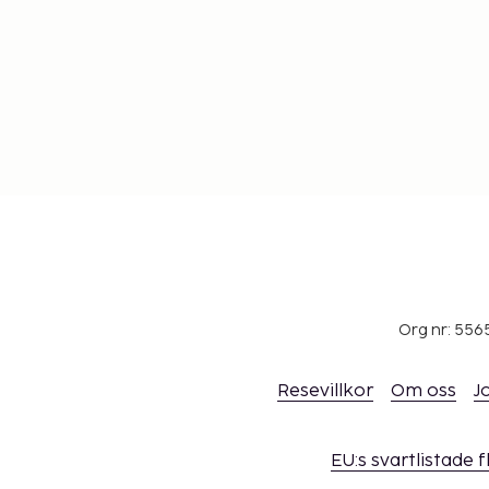
Org nr: 556
Resevillkor
Om oss
J
EU:s svartlistade 