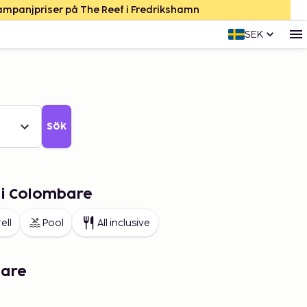
Kampanjpriser på The Reef i Fredrikshamn
SEK
Sök
 i Colombare
ell
Pool
All inclusive
bare