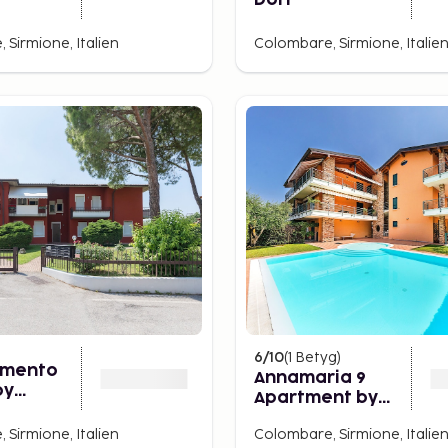
Dori
 Sirmione, Italien
Colombare, Sirmione, Italie
6
/10
(
1
Betyg
)
amento
Annamaria 9
by
Apartment by
l Italy
Wonderful Italy
 Sirmione, Italien
Colombare, Sirmione, Italie