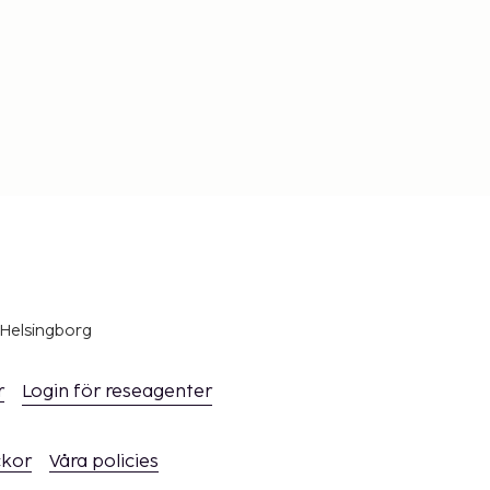
 Helsingborg
r
Login för reseagenter
ckor
Våra policies