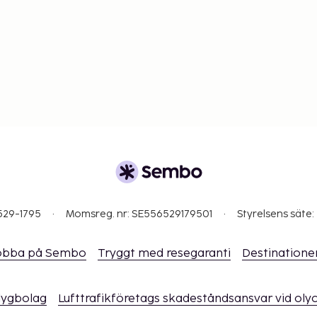
529-1795
Momsreg. nr: SE556529179501
Styrelsens säte:
obba på Sembo
Tryggt med resegaranti
Destinatione
flygbolag
Lufttrafikföretags skadeståndsansvar vid oly