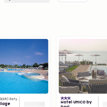
0
(
480
Betyg
)
Hotel UNICO by
llage