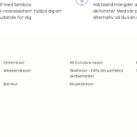
elt med Sembos
Välj bland mängder a
-reseassistent, hjälpa dig att
aktiviteter. Med vår p
judande för dig.
alternativ, så du kan 
Vinterresor
All Inclusive-resor
Weekendresor
Skidresor – hitta din perfekta
skidsemester
Barnkul
Musikalresor