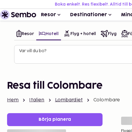
Boka enkelt. Res flexibelt. Alltid till 
Resor
Destinationer
Min
Resor
Hotell
Flyg + hotell
Flyg
Fä
Var vill du bo?
Resa till Colombare
Hem
Italien
Lombardiet
Colombare
Börja planera
Flygpl