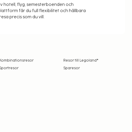
v hotell, flyg, semesterboenden och
lattform får du full flexibilitet och hållbara
resa precis som du vill.
Kombinationsresor
Resor till Legoland®
Sportresor
Sparesor