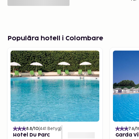
Populära hotell i Colombare
8.8
/10
(
441
Betyg
)
7.6
/1
Hotel Du Parc
Garda Vi