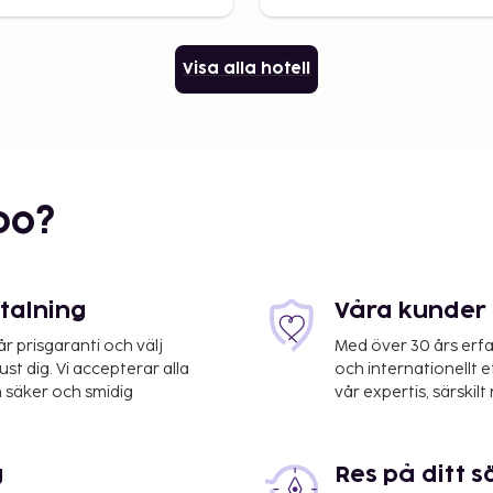
Visa alla hotell
bo?
etalning
Våra kunder 
 prisgaranti och välj
Med över 30 års erfa
st dig. Vi accepterar alla
och internationellt 
 säker och smidig
vår expertis, särskilt 
g
Res på ditt s