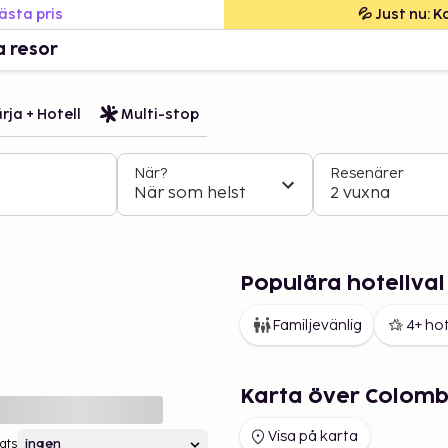
bästa pris
💦 Just nu: 
a resor
rja + Hotell
Multi-stop
När?
Resenärer
När som helst
2 vuxna
Populära hotellval
Familjevänlig
4+ hot
Karta över Colom
Visa på karta
ats