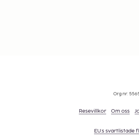
Org nr: 556
Resevillkor
Om oss
J
EU:s svartlistade 