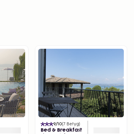
9
/10
(
7
Betyg
)
Bed & Breakfast