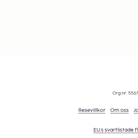
Org nr: 556
Resevillkor
Om oss
J
EU:s svartlistade 