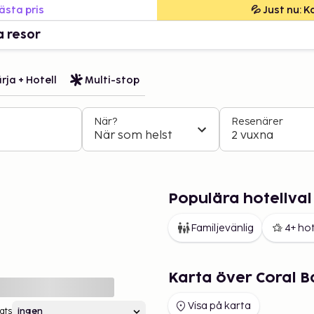
bästa pris
💦 Just nu: 
a resor
rja + Hotell
Multi-stop
När?
Resenärer
När som helst
2 vuxna
Populära hotellval 
Familjevänlig
4+ hot
Karta över Coral B
Visa på karta
ats