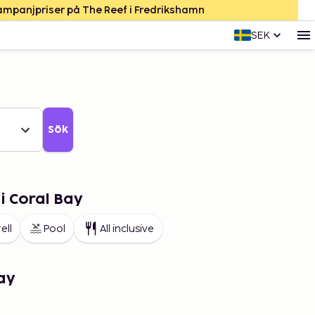
Kampanjpriser på The Reef i Fredrikshamn
SEK
Sök
i Coral Bay
ell
Pool
All inclusive
ay