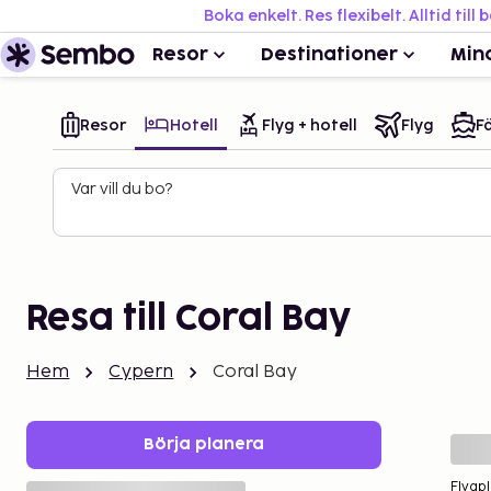
Boka enkelt. Res flexibelt. Alltid till 
Resor
Destinationer
Min
Resor
Hotell
Flyg + hotell
Flyg
Fä
Var vill du bo?
Resa till Coral Bay
Hem
Cypern
Coral Bay
Börja planera
Flygpl