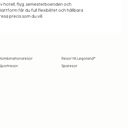
v hotell, flyg, semesterboenden och
lattform får du full flexibilitet och hållbara
resa precis som du vill.
Kombinationsresor
Resor till Legoland®
Sportresor
Sparesor