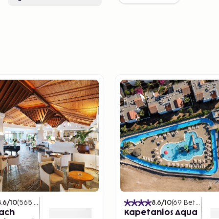
8.6
/10
(
565
Betyg
)
8.6
/10
(
69
Betyg
)
each
Kapetanios Aqua