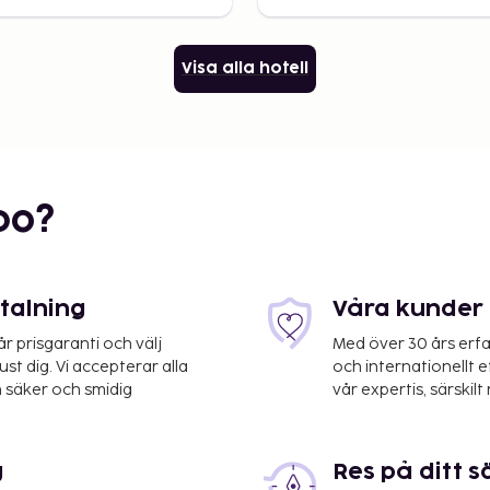
Visa alla hotell
bo?
etalning
Våra kunder 
 prisgaranti och välj
Med över 30 års erfa
st dig. Vi accepterar alla
och internationellt 
 säker och smidig
vår expertis, särskilt 
g
Res på ditt s