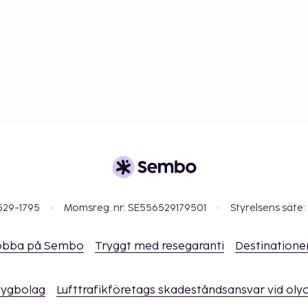
529-1795
Momsreg. nr: SE556529179501
Styrelsens säte:
obba på Sembo
Tryggt med resegaranti
Destinatione
flygbolag
Lufttrafikföretags skadeståndsansvar vid oly