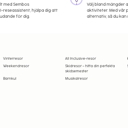
elt med Sembos
Välj bland mängder a
-reseassistent, hjälpa dig att
aktiviteter. Med vår p
judande för dig.
alternativ, så du kan 
Vinterresor
All Inclusive-resor
Weekendresor
Skidresor – hitta din perfekta
skidsemester
Barnkul
Musikalresor