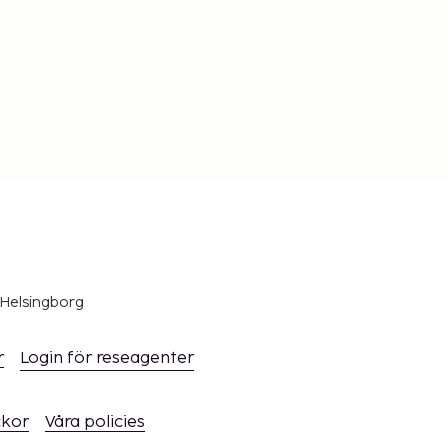
 Helsingborg
r
Login för reseagenter
ckor
Våra policies