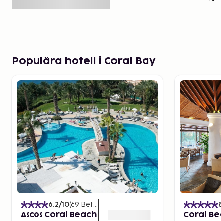
Populära hotell i Coral Bay
6.2
/10
(
69
Betyg
)
Ascos Coral Beach
Coral B