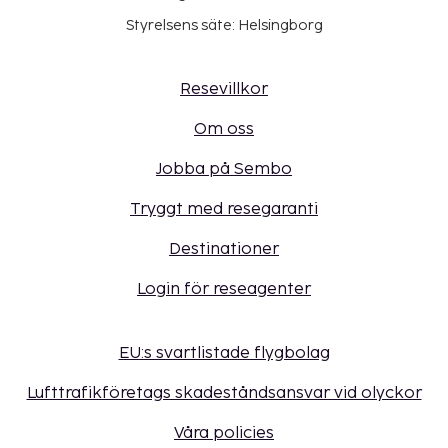
Styrelsens säte: Helsingborg
Resevillkor
Om oss
Jobba på Sembo
Tryggt med resegaranti
Destinationer
Login för reseagenter
EU:s svartlistade flygbolag
Lufttrafikföretags skadeståndsansvar vid olyckor
Våra policies