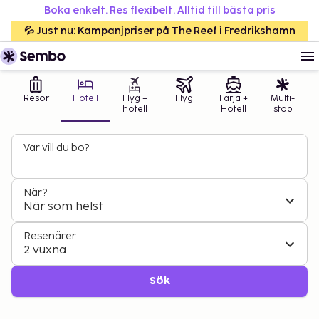
Boka enkelt. Res flexibelt. Alltid till bästa pris
💦 Just nu: Kampanjpriser på The Reef i Fredrikshamn
Resor
Hotell
Flyg +
Flyg
Färja +
Multi-
hotell
Hotell
stop
Var vill du bo?
När?
När som helst
Resenärer
2 vuxna
Sök