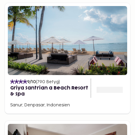
9
/10
(
790
Betyg
)
Griya Santrian a Beach Resort
& Spa
Sanur, Denpasar, Indonesien