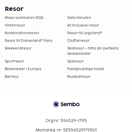
Resor
Maxa sommaren 2026
Sista minuten
Vinterresor
All Inclusive-resor
Kombinationsresor
Resor till Legoland®
Resor till Disneyland® Paris
Öluffarresor
Weekendresor
Skidresor – hitta din perfekta
skidsemester
Sportresor
Sparesor
Bilsemester i Europa
Familjevänliga hotell
Barnkul
Musikalresor
Org nr: 556529-1795
Momsreg. nr: SE556529179501