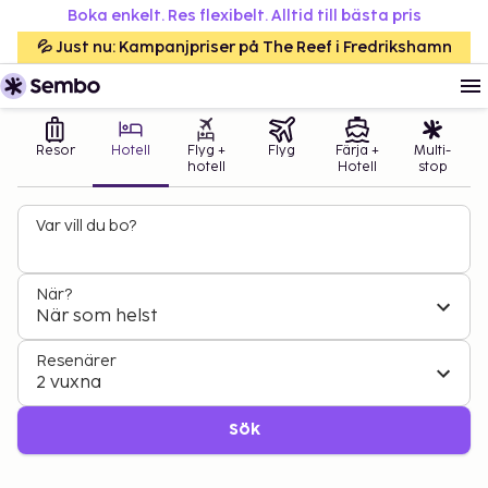
Boka enkelt. Res flexibelt. Alltid till bästa pris
💦 Just nu: Kampanjpriser på The Reef i Fredrikshamn
Resor
Hotell
Flyg +
Flyg
Färja +
Multi-
hotell
Hotell
stop
Var vill du bo?
När?
När som helst
Resenärer
2 vuxna
Sök