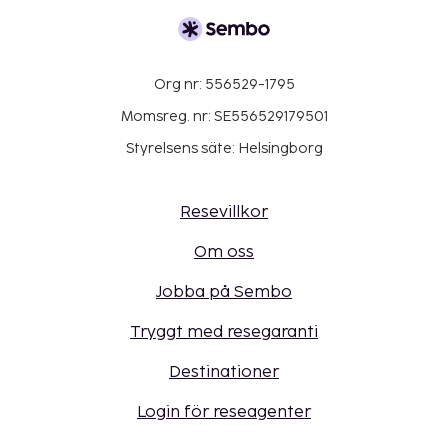
Org nr: 556529-1795
Momsreg. nr: SE556529179501
Styrelsens säte: Helsingborg
Resevillkor
Om oss
Jobba på Sembo
Tryggt med resegaranti
Destinationer
Login för reseagenter