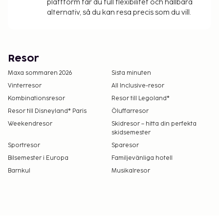
plattform får du full flexibilitet och hållbara
alternativ, så du kan resa precis som du vill.
Resor
Maxa sommaren 2026
Sista minuten
Vinterresor
All Inclusive-resor
Kombinationsresor
Resor till Legoland®
Resor till Disneyland® Paris
Öluffarresor
Weekendresor
Skidresor – hitta din perfekta
skidsemester
Sportresor
Sparesor
Bilsemester i Europa
Familjevänliga hotell
Barnkul
Musikalresor