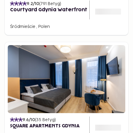
9.2
/10
(
791
Betyg
)
Courtyard Gdynia Waterfront
Śródmieście , Polen
9.6
/10
(
35
Betyg
)
SQUARE APARTMENTS GDYNIA