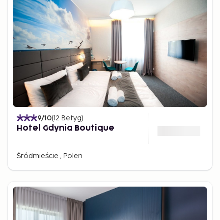
9
/10
(
12
Betyg
)
Hotel Gdynia Boutique
Śródmieście , Polen