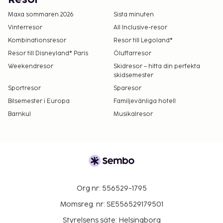
Maxa sommaren 2026
Sista minuten
Vinterresor
All Inclusive-resor
Kombinationsresor
Resor till Legoland®
Resor till Disneyland® Paris
Öluffarresor
Weekendresor
Skidresor – hitta din perfekta
skidsemester
Sportresor
Sparesor
Bilsemester i Europa
Familjevänliga hotell
Barnkul
Musikalresor
Org nr: 556529-1795
Momsreg. nr: SE556529179501
Styrelsens säte: Helsingborg