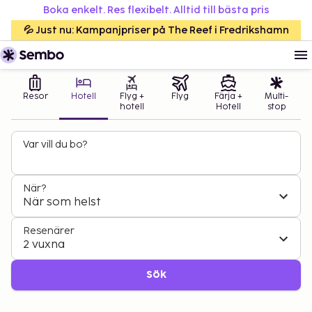
Boka enkelt. Res flexibelt. Alltid till bästa pris
💦 Just nu: Kampanjpriser på The Reef i Fredrikshamn
Resor
Hotell
Flyg +
Flyg
Färja +
Multi-
hotell
Hotell
stop
Var vill du bo?
När?
När som helst
Resenärer
2 vuxna
Sök