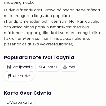
shoppingmecka!
I Gdynia äter du gott! Prova på någon av de många
restaurangerna längs den populära
strandpromenaden och i centrum. Här kan du välja
och vraka bland polsk husmanskost med bl.a.
mättande soppor, grillat kött samt en mängd olika
fiskrätter. Men visst, här finns också italienska
pizzerior, asiatiska wokrestauranger,
snabbsmatkedjor och mycket mer.
Staden lockar fler och fler ungdomar allteftersom
Populära hotellval i Gdynia
klubbar, jazzhak och discotek växer upp. Gillar du
Familjevänlig
4+ hotell
Pool
musik får du inte missa utomhusfestivalen
Heineken Open. Den äger rum i juli och bjuder på
All inclusive
världsartister av högsta klass. Då sjuder staden av
liv och rörelse! Den fina sandstranden börjar nästan
mitt i centrum, med promenadsvänlig
Karta över Gdynia
strandboulevard och pir. Den fortsätter hela vägen
Visa på karta
till och förbi grannorten Sopot, en skön promenad,