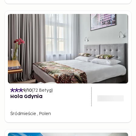
9
/10
(
72
Betyg
)
Hola Gdynia
Śródmieście , Polen