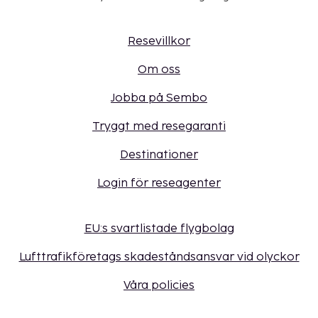
Resevillkor
Om oss
Jobba på Sembo
Tryggt med resegaranti
Destinationer
Login för reseagenter
EU:s svartlistade flygbolag
Lufttrafikföretags skadeståndsansvar vid olyckor
Våra policies