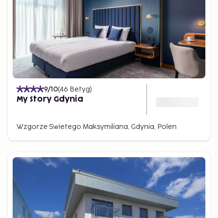
9
/10
(
46
Betyg
)
My Story Gdynia
Wzgorze Swietego Maksymiliana, Gdynia, Polen