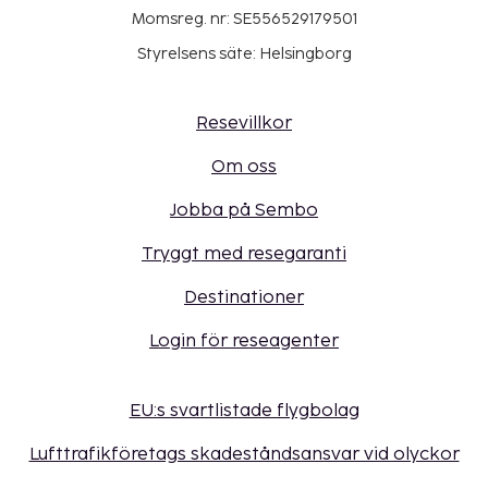
Momsreg. nr: SE556529179501
Styrelsens säte: Helsingborg
Resevillkor
Om oss
Jobba på Sembo
Tryggt med resegaranti
Destinationer
Login för reseagenter
EU:s svartlistade flygbolag
Lufttrafikföretags skadeståndsansvar vid olyckor