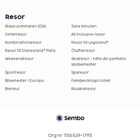
Resor
Maxa sommaren 2026
Sista minuten
Vinterresor
All Inclusive-resor
Kombinationsresor
Resor till Legoland®
Resor till Disneyland® Paris
Öluffarresor
Weekendresor
Skidresor – hitta din perfekta
skidsemester
Sportresor
Sparesor
Bilsemester i Europa
Familjevänliga hotell
Barnkul
Musikalresor
Org nr: 556529-1795