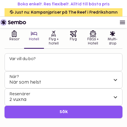
Boka enkelt. Res flexibelt. Alltid till bästa pris
💦 Just nu: Kampanjpriser på The Reef i Fredrikshamn
Resor
Hotell
Flyg +
Flyg
Färja +
Multi-
hotell
Hotell
stop
Var vill du bo?
När?
När som helst
Resenärer
2 vuxna
Sök