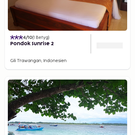
4
/10
(
1
Betyg
)
Pondok Sunrise 2
Gili Trawangan, Indonesien