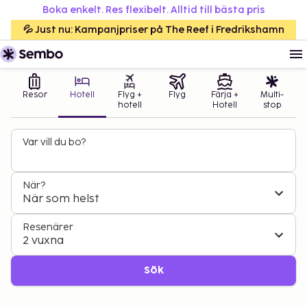
Boka enkelt. Res flexibelt. Alltid till bästa pris
💦 Just nu: Kampanjpriser på The Reef i Fredrikshamn
Resor
Hotell
Flyg +
Flyg
Färja +
Multi-
hotell
Hotell
stop
Var vill du bo?
När?
När som helst
Resenärer
2 vuxna
Sök