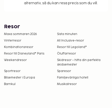
alternativ, så du kan resa precis som du vill.
Resor
Maxa sommaren 2026
Sista minuten
Vinterresor
All Inclusive-resor
Kombinationsresor
Resor till Legoland®
Resor till Disneyland® Paris
Öluffarresor
Weekendresor
Skidresor – hitta din perfekta
skidsemester
Sportresor
Sparesor
Bilsemester i Europa
Familjevänliga hotell
Barnkul
Musikalresor