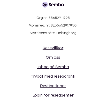
Org nr: 556529-1795
Momsreg. nr: SE556529179501
Styrelsens säte: Helsingborg
Resevillkor
Om oss
Jobba på Sembo
Tryggt med resegaranti
Destinationer
Login för reseagenter