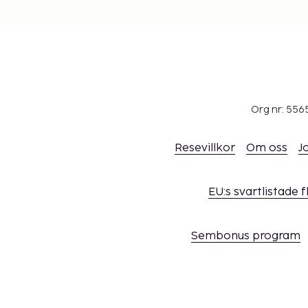
Org nr: 556
Resevillkor
Om oss
J
EU:s svartlistade 
Sembonus program