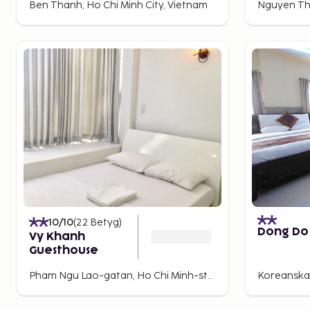
Ben Thanh, Ho Chi Minh City, Vietnam
10
/10
(
22
Betyg
)
Dong Do
Vy Khanh
Guesthouse
Pham Ngu Lao-gatan, Ho Chi Minh-staden, Vietnam
Koreanska 