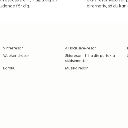
-reseassistent, hjälpa dig att
aktiviteter. Med vår p
judande för dig.
alternativ, så du kan 
Vinterresor
All Inclusive-resor
Weekendresor
Skidresor – hitta din perfekta
skidsemester
Barnkul
Musikalresor