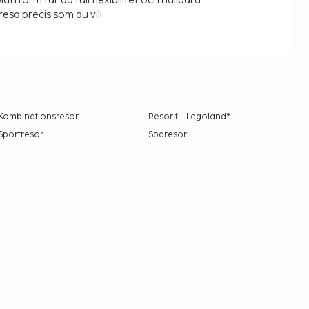
lattform får du full flexibilitet och hållbara
resa precis som du vill.
Kombinationsresor
Resor till Legoland®
Sportresor
Sparesor