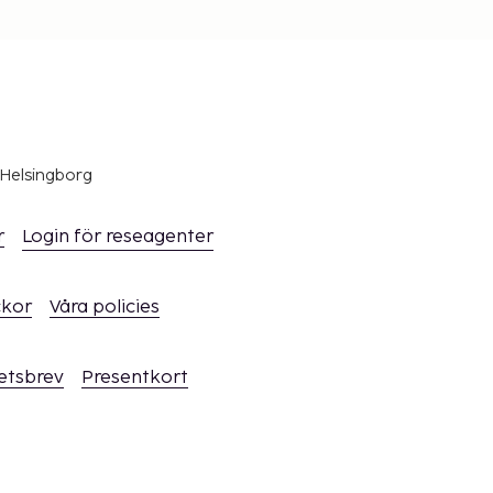
 Helsingborg
r
Login för reseagenter
ckor
Våra policies
hetsbrev
Presentkort