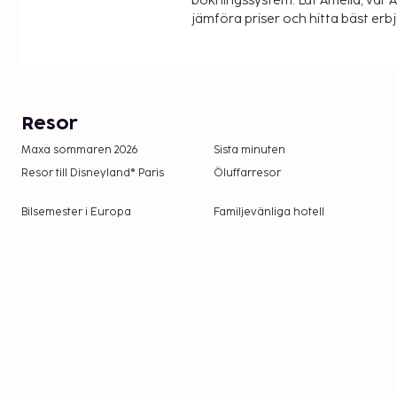
bokningssystem. Låt Amelia, vår AI
jämföra priser och hitta bäst erb
Resor
Maxa sommaren 2026
Sista minuten
Resor till Disneyland® Paris
Öluffarresor
Bilsemester i Europa
Familjevänliga hotell