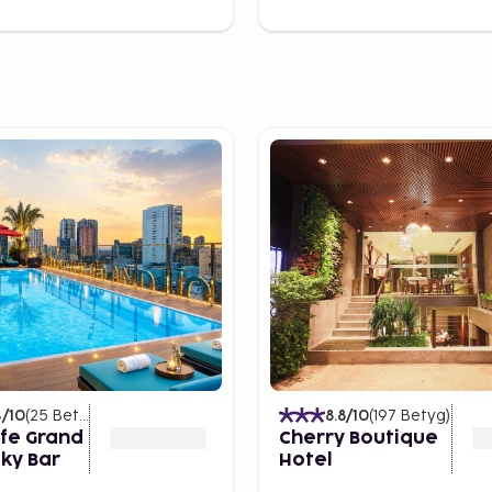
4
/10
(
25
Betyg
)
8.8
/10
(
197
Betyg
)
fe Grand
Cherry Boutique
Sky Bar
Hotel