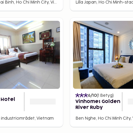
Nguyen Thai Binh, Ho Chi Minh City, Vietnam
6
/10
(
1
Betyg
)
 Hotel
Vinhomes Golden
River Ruby
industriområdet, Vietnam
Ben Nghe, Ho Chi Minh City,