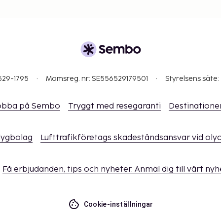
529-1795
Momsreg. nr: SE556529179501
Styrelsens säte:
obba på Sembo
Tryggt med resegaranti
Destinatione
flygbolag
Lufttrafikföretags skadeståndsansvar vid oly
Få erbjudanden, tips och nyheter. Anmäl dig till vårt ny
Cookie-inställningar