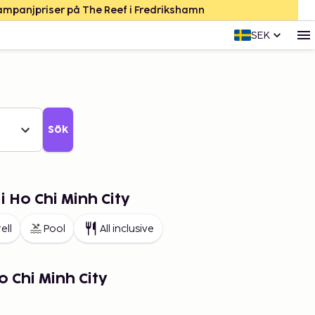
Kampanjpriser på The Reef i Fredrikshamn
SEK
Sök
i Ho Chi Minh City
ell
Pool
All inclusive
 Chi Minh City