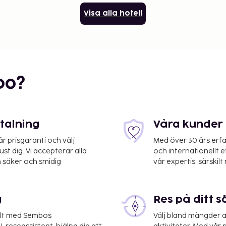
Visa alla hotell
bo?
etalning
Våra kunder 
 prisgaranti och välj
Med över 30 års erfa
st dig. Vi accepterar alla
och internationellt 
 säker och smidig
vår expertis, särskilt 
g
Res på ditt s
elt med Sembos
Välj bland mängder a