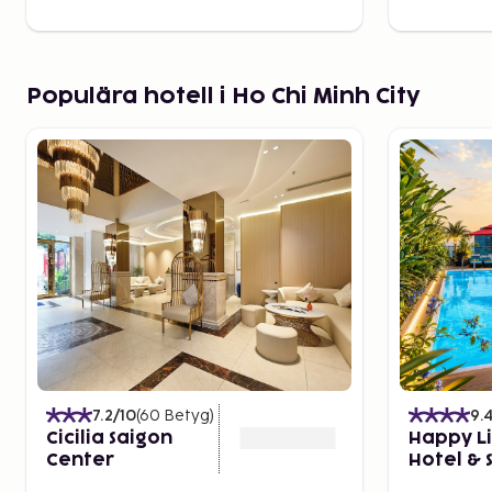
Populära hotell i Ho Chi Minh City
7.2
/10
(
60
Betyg
)
9.
Cicilia Saigon
Happy Li
Center
Hotel & 