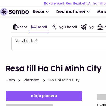
Boka enkelt. Res flexibelt. Alltid till 
Resor
Destinationer
Min
Resor
Hotell
Flyg + hotell
Flyg
Fä
Var vill du bo?
Resa till Ho Chi Minh City
Hem
Vietnam
Ho Chi Minh City
Börja planera
Flygpl