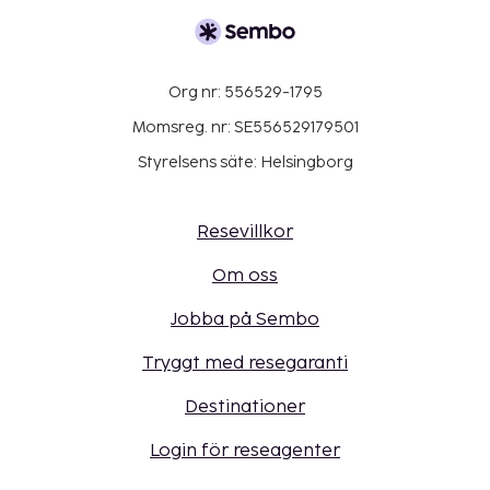
Org nr: 556529-1795
Momsreg. nr: SE556529179501
Styrelsens säte: Helsingborg
Resevillkor
Om oss
Jobba på Sembo
Tryggt med resegaranti
Destinationer
Login för reseagenter