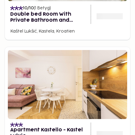
10
/10
(
1
Betyg
)
Double bed Room With
Private Bathroom and
Balcony
Kaštel Lukšić, Kastela, Kroatien
Apartment Kastello - Kastel