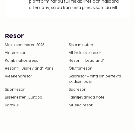
plattform får du full flexibilitet och hållbara
alternativ, så du kan resa precis som du vill.
Resor
Maxa sommaren 2026
Sista minuten
Vinterresor
All Inclusive-resor
Kombinationsresor
Resor till Legoland®
Resor till Disneyland® Paris
Öluffarresor
Weekendresor
Skidresor – hitta din perfekta
skidsemester
Sportresor
Sparesor
Bilsemester i Europa
Familjevänliga hotell
Barnkul
Musikalresor