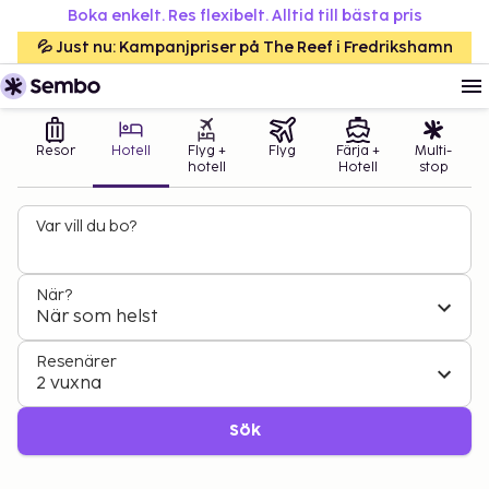
Boka enkelt. Res flexibelt. Alltid till bästa pris
💦 Just nu: Kampanjpriser på The Reef i Fredrikshamn
Resor
Hotell
Flyg +
Flyg
Färja +
Multi-
hotell
Hotell
stop
Var vill du bo?
När?
När som helst
Resenärer
2 vuxna
Sök