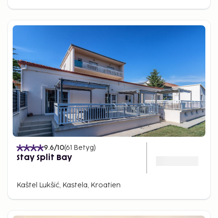
9.6
/10
(
61
Betyg
)
Stay Split Bay
Kaštel Lukšić, Kastela, Kroatien