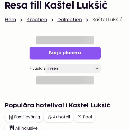
Resa till Kaštel Lukšić
Hem
Kroatien
Dalmatien
Kaštel Lukšić
Börja planera
Flygplats
Populära hotellval i Kaštel Lukšić
Familjevänlig
4+ hotell
Pool
All inclusive